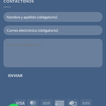
CONTÁCTENOS
Visa
MasterCard
Cash
American
Credit
Bank