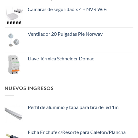
precio
precio
Cámaras de seguridad x 4 + NVR WiFi
original
actual
era:
es:
$145.000.
$108.000.
Ventilador 20 Pulgadas Pie Norway
Llave Térmica Schneider Domae
NUEVOS INGRESOS
Perfil de aluminio y tapa para tira de led 1m
Ficha Enchufe c/Resorte para Calefón/Plancha