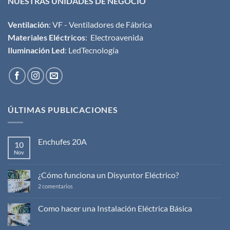
NUESTRAS UNIDADES DE NEGOCIO
Ventilación
:
VF - Ventiladores de Fábrica
Materiales Eléctricos
:
Electroavenida
Iluminación Led
:
LedTecnología
ÚLTIMAS PUBLICACIONES
Enchufes 20A
10
Nov
No
hay
comentarios
en
¿Cómo funciona un Disyuntor Eléctrico?
Enchufes
20A
en
2 comentarios
¿Cómo
funciona
un
Como hacer una Instalación Eléctrica Básica
Disyuntor
No
Eléctrico?
hay