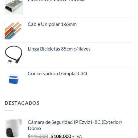
Cable Unipolar 1x6mm
Linga Bicicletas 85cm c/ llaves
Conservadora Gemplast 34L
DESTACADOS
Cámara de Seguridad IP Ezviz H8C (Exterior)
Domo
El
El
$
145.000
$
108.000
+ IVA