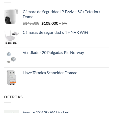
Cámara de Seguridad IP Ezviz H8C (Exterior)
Domo
El
El
$
145.000
$
108.000
+ IVA
precio
precio
Cámaras de seguridad x 4 + NVR WiFi
original
actual
era:
es:
$145.000.
$108.000.
Ventilador 20 Pulgadas Pie Norway
Llave Térmica Schneider Domae
OFERTAS
Fuente 12V 200W Tira Led