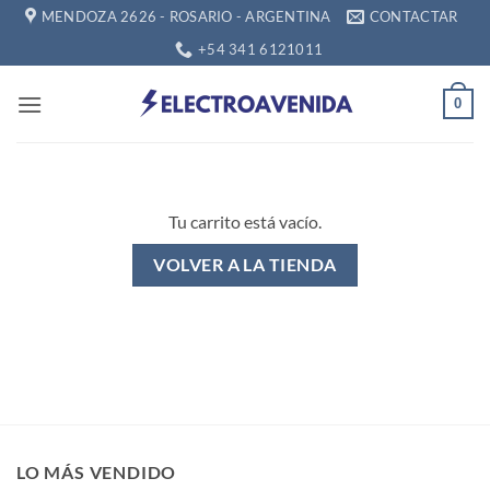
Saltar
MENDOZA 2626 - ROSARIO - ARGENTINA
CONTACTAR
al
+54 341 6121011
contenido
0
Tu carrito está vacío.
VOLVER A LA TIENDA
LO MÁS VENDIDO