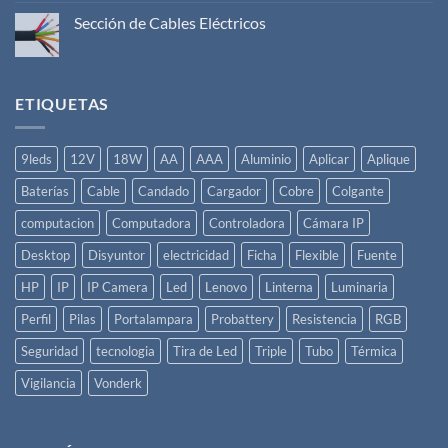
comentarios
en
Sección de Cables Eléctricos
Como
hacer
No
una
hay
Instalación
comentarios
Eléctrica
en
Básica
Sección
ETIQUETAS
de
Cables
Eléctricos
9leds
12V
18W
AA
AAA
Aluminio
Aplicar
Aplique
Baterías
Cable
Candado
Cargador
Cobre
Colgante
computacion
Computadora
Controladora
Cámara IP
Desktop
Disyuntor
electricidad
Ficha
Flexible
Fuente
HP
IP
IP Camera
Led
Lenovo
Linterna
Luminaria
Perfil
Pilas
Portalampara
Probattery
Resistencia
RGB
Seguridad
tecnologia
Tira de Led
Triple
Tubo
Térmica
Vigilancia
Vonderk