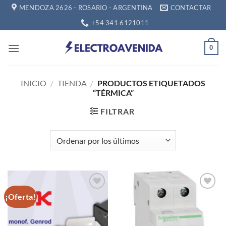
Saltar
MENDOZA 2626 - ROSARIO - ARGENTINA
CONTACTAR
al
+54 341 6121011
contenido
0
INICIO
/
TIENDA
/
PRODUCTOS ETIQUETADOS
“TÉRMICA”
FILTRAR
¡Oferta!
Añadir
Añadir
a la
a la
lista de
lista de
deseos
deseos