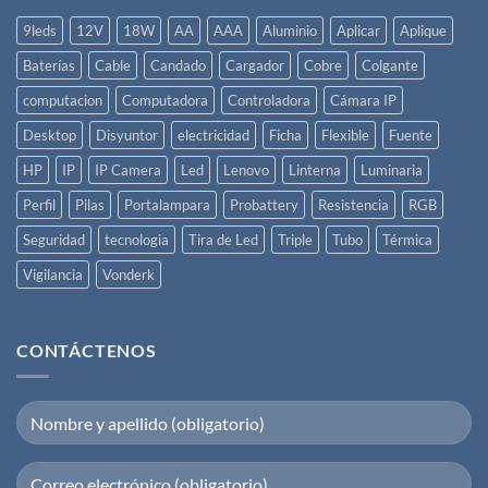
Eléctricos
9leds
12V
18W
AA
AAA
Aluminio
Aplicar
Aplique
Baterías
Cable
Candado
Cargador
Cobre
Colgante
computacion
Computadora
Controladora
Cámara IP
Desktop
Disyuntor
electricidad
Ficha
Flexible
Fuente
HP
IP
IP Camera
Led
Lenovo
Linterna
Luminaria
Perfil
Pilas
Portalampara
Probattery
Resistencia
RGB
Seguridad
tecnologia
Tira de Led
Triple
Tubo
Térmica
Vigilancia
Vonderk
CONTÁCTENOS