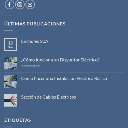
ÚLTIMAS PUBLICACIONES
Enchufes 20A
10
Nov
No
hay
comentarios
en
¿Cómo funciona un Disyuntor Eléctrico?
Enchufes
20A
en
2 comentarios
¿Cómo
funciona
un
Como hacer una Instalación Eléctrica Básica
Disyuntor
No
Eléctrico?
hay
comentarios
en
Sección de Cables Eléctricos
Como
hacer
No
una
hay
Instalación
comentarios
Eléctrica
en
Básica
Sección
ETIQUETAS
de
Cables