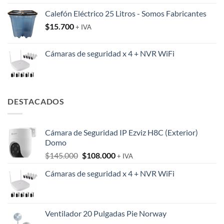
Calefón Eléctrico 25 Litros - Somos Fabricantes
$
15.700
+ IVA
Cámaras de seguridad x 4 + NVR WiFi
DESTACADOS
Cámara de Seguridad IP Ezviz H8C (Exterior)
Domo
El
El
$
145.000
$
108.000
+ IVA
precio
precio
Cámaras de seguridad x 4 + NVR WiFi
original
actual
era:
es:
$145.000.
$108.000.
Ventilador 20 Pulgadas Pie Norway