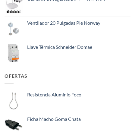
original
actual
era:
es:
$145.000.
$108.000.
Ventilador 20 Pulgadas Pie Norway
Llave Térmica Schneider Domae
OFERTAS
Resistencia Aluminio Foco
Ficha Macho Goma Chata