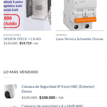
DISYUNTORES
OFERTAS
OFERTA STECK + CAJAS
Llave Térmica Schneider Domae
El
El
$
130.000
$
59.719
+ IVA
precio
precio
original
actual
era:
es:
$130.000.
$59.719.
LO MÁS VENDIDO
Cámara de Seguridad IP Ezviz H8C (Exterior)
Domo
El
El
$
145.000
$
108.000
+ IVA
precio
precio
Cámaras de seguridad x 4 + NVR WiFi