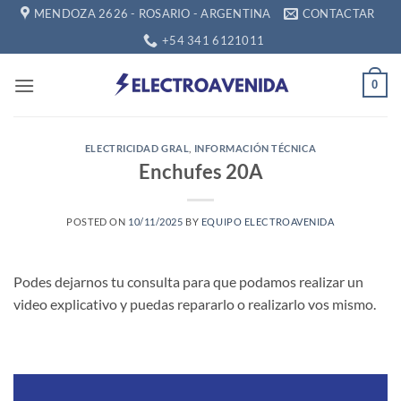
Saltar
MENDOZA 2626 - ROSARIO - ARGENTINA
CONTACTAR
al
+54 341 6121011
contenido
0
ELECTRICIDAD GRAL
,
INFORMACIÓN TÉCNICA
Enchufes 20A
POSTED ON
10/11/2025
BY
EQUIPO ELECTROAVENIDA
Podes dejarnos tu consulta para que podamos realizar un
video explicativo y puedas repararlo o realizarlo vos mismo.
Reproductor