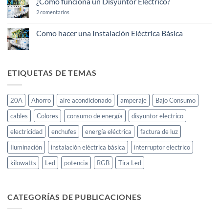
¿Cómo funciona un Disyuntor Eléctrico?
Enchufes
20A
en
2 comentarios
¿Cómo
funciona
un
Como hacer una Instalación Eléctrica Básica
Disyuntor
No
Eléctrico?
hay
comentarios
en
Como
ETIQUETAS DE TEMAS
hacer
una
Instalación
Eléctrica
20A
Ahorro
aire acondicionado
amperaje
Bajo Consumo
Básica
cables
Colores
consumo de energía
disyuntor electrico
electricidad
enchufes
energía eléctrica
factura de luz
Iluminación
instalación eléctrica básica
interruptor electrico
kilowatts
Led
potencia
RGB
Tira Led
CATEGORÍAS DE PUBLICACIONES