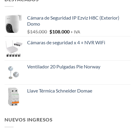
era:
es:
$86.000.
$56.000.
Cámara de Seguridad IP Ezviz H8C (Exterior)
Domo
El
El
$
145.000
$
108.000
+ IVA
precio
precio
Cámaras de seguridad x 4 + NVR WiFi
original
actual
era:
es:
$145.000.
$108.000.
Ventilador 20 Pulgadas Pie Norway
Llave Térmica Schneider Domae
NUEVOS INGRESOS