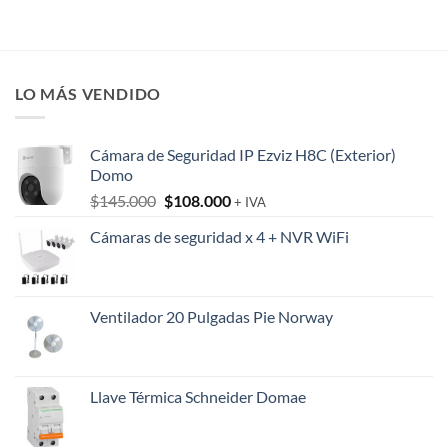
LO MÁS VENDIDO
Cámara de Seguridad IP Ezviz H8C (Exterior)
Domo
El
El
$
145.000
$
108.000
+ IVA
precio
precio
Cámaras de seguridad x 4 + NVR WiFi
original
actual
era:
es:
$145.000.
$108.000.
Ventilador 20 Pulgadas Pie Norway
Llave Térmica Schneider Domae