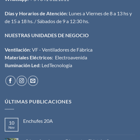
Días y Horarios de Atención
: Lunes a Viernes de 8 a 13 hs y
de 15 a 18 hs. / Sábados de 9 a 12:30 hs.
NUESTRAS UNIDADES DE NEGOCIO
Ventilación
:
VF - Ventiladores de Fábrica
Materiales Eléctricos
:
Electroavenida
Iluminación Led
:
LedTecnología
ÚLTIMAS PUBLICACIONES
Enchufes 20A
10
Nov
No
hay
comentarios
en