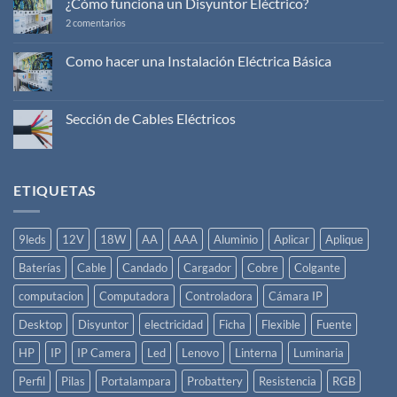
¿Cómo funciona un Disyuntor Eléctrico?
Enchufes
20A
en
2 comentarios
¿Cómo
funciona
un
Como hacer una Instalación Eléctrica Básica
Disyuntor
No
Eléctrico?
hay
comentarios
en
Sección de Cables Eléctricos
Como
hacer
No
una
hay
Instalación
comentarios
Eléctrica
en
Básica
Sección
ETIQUETAS
de
Cables
Eléctricos
9leds
12V
18W
AA
AAA
Aluminio
Aplicar
Aplique
Baterías
Cable
Candado
Cargador
Cobre
Colgante
computacion
Computadora
Controladora
Cámara IP
Desktop
Disyuntor
electricidad
Ficha
Flexible
Fuente
HP
IP
IP Camera
Led
Lenovo
Linterna
Luminaria
Perfil
Pilas
Portalampara
Probattery
Resistencia
RGB