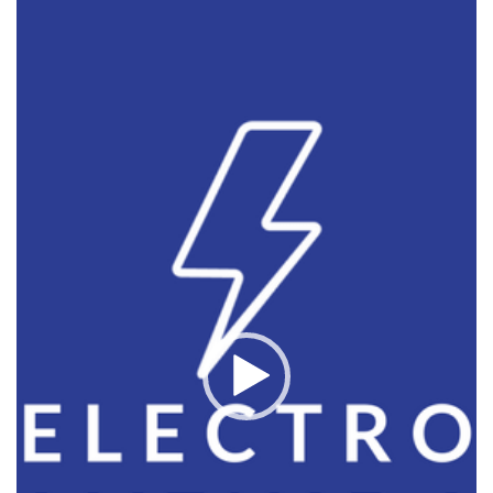
de
vídeo