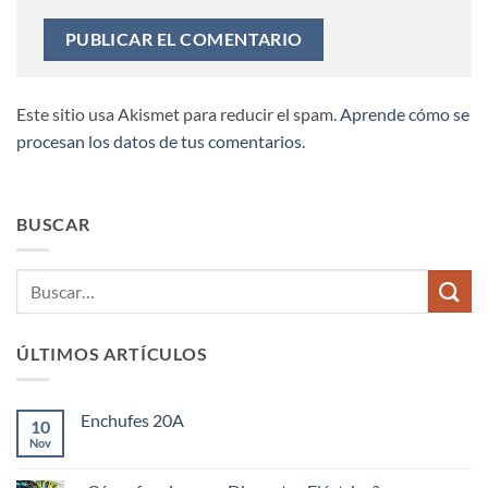
Este sitio usa Akismet para reducir el spam.
Aprende cómo se
procesan los datos de tus comentarios.
BUSCAR
ÚLTIMOS ARTÍCULOS
Enchufes 20A
10
Nov
No
hay
comentarios
en