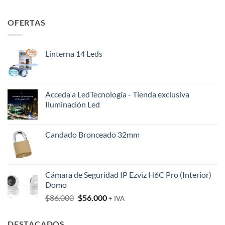
OFERTAS
Linterna 14 Leds
Acceda a LedTecnología - Tienda exclusiva
Iluminación Led
Candado Bronceado 32mm
Cámara de Seguridad IP Ezviz H6C Pro (Interior)
Domo
El
El
$
86.000
$
56.000
+ IVA
precio
precio
original
actual
DESTACADOS