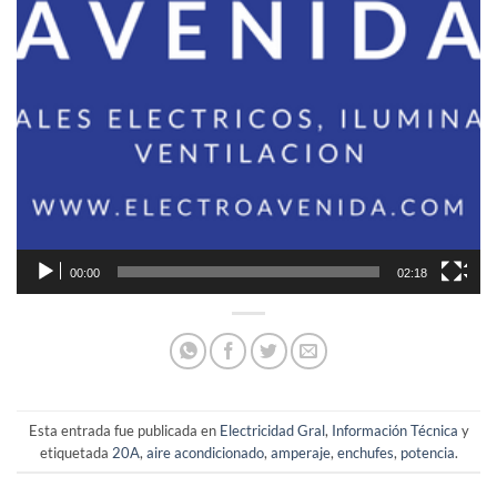
00:00
02:18
Esta entrada fue publicada en
Electricidad Gral
,
Información Técnica
y
etiquetada
20A
,
aire acondicionado
,
amperaje
,
enchufes
,
potencia
.