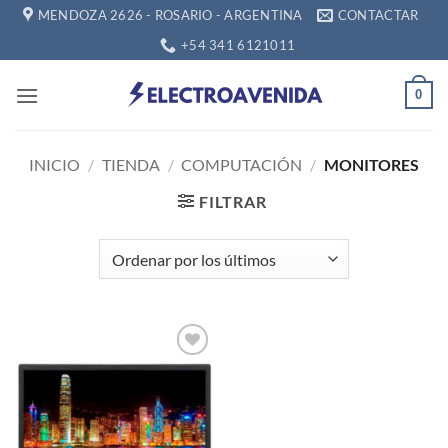
Saltar
MENDOZA 2626 - ROSARIO - ARGENTINA
CONTACTAR
al
+54 341 6121011
contenido
0
INICIO
/
TIENDA
/
COMPUTACIÓN
/
MONITORES
FILTRAR
Añadir
a la
lista de
deseos