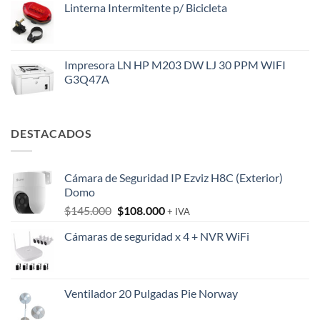
Linterna Intermitente p/ Bicicleta
Impresora LN HP M203 DW LJ 30 PPM WIFI
G3Q47A
DESTACADOS
Cámara de Seguridad IP Ezviz H8C (Exterior)
Domo
El
El
$
145.000
$
108.000
+ IVA
precio
precio
Cámaras de seguridad x 4 + NVR WiFi
original
actual
era:
es:
$145.000.
$108.000.
Ventilador 20 Pulgadas Pie Norway