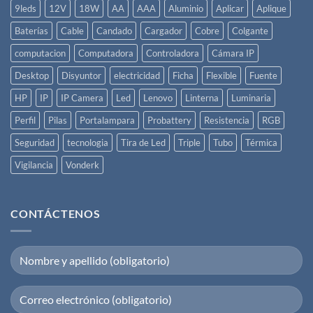
9leds
12V
18W
AA
AAA
Aluminio
Aplicar
Aplique
Baterías
Cable
Candado
Cargador
Cobre
Colgante
computacion
Computadora
Controladora
Cámara IP
Desktop
Disyuntor
electricidad
Ficha
Flexible
Fuente
HP
IP
IP Camera
Led
Lenovo
Linterna
Luminaria
Perfil
Pilas
Portalampara
Probattery
Resistencia
RGB
Seguridad
tecnologia
Tira de Led
Triple
Tubo
Térmica
Vigilancia
Vonderk
CONTÁCTENOS