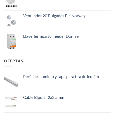
era:
es:
$145.000.
$108.000.
Ventilador 20 Pulgadas Pie Norway
Llave Térmica Schneider Domae
OFERTAS
Perfil de aluminio y tapa para tira de led 2m
Cable Bipolar 2x2,5mm