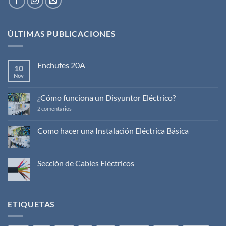
ÚLTIMAS PUBLICACIONES
Enchufes 20A
10
Nov
No
hay
comentarios
en
¿Cómo funciona un Disyuntor Eléctrico?
Enchufes
20A
en
2 comentarios
¿Cómo
funciona
un
Como hacer una Instalación Eléctrica Básica
Disyuntor
No
Eléctrico?
hay
comentarios
en
Sección de Cables Eléctricos
Como
hacer
No
una
hay
Instalación
comentarios
Eléctrica
en
Básica
Sección
ETIQUETAS
de
Cables
Eléctricos