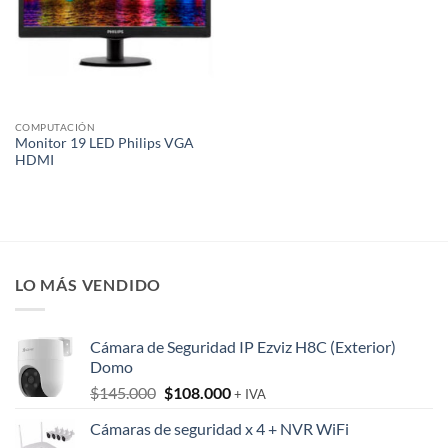
COMPUTACIÓN
Monitor 19 LED Philips VGA
HDMI
LO MÁS VENDIDO
Cámara de Seguridad IP Ezviz H8C (Exterior)
Domo
El
El
$
145.000
$
108.000
+ IVA
precio
precio
Cámaras de seguridad x 4 + NVR WiFi
original
actual