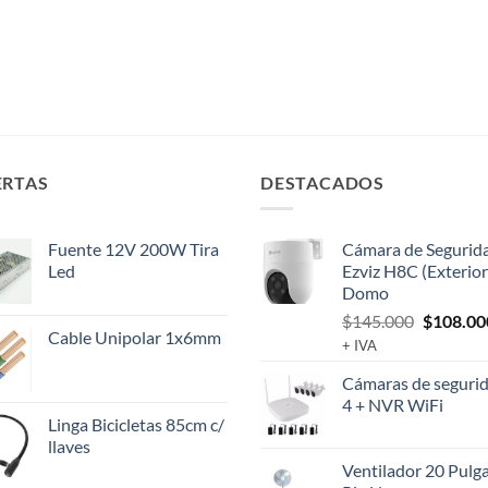
ERTAS
DESTACADOS
Fuente 12V 200W Tira
Cámara de Segurid
Led
Ezviz H8C (Exterior
Domo
El
$
145.000
$
108.00
Cable Unipolar 1x6mm
precio
+ IVA
original
Cámaras de segurid
era:
4 + NVR WiFi
$145.00
Linga Bicicletas 85cm c/
llaves
Ventilador 20 Pulg