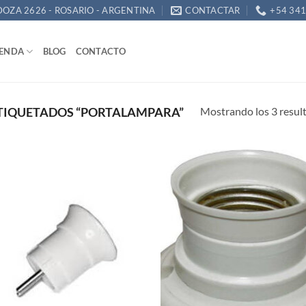
OZA 2626 - ROSARIO - ARGENTINA
CONTACTAR
+54 34
IENDA
BLOG
CONTACTO
Mostrando los 3 resul
TIQUETADOS “PORTALAMPARA”
Añadir
Añ
a la
a
lista de
lis
deseos
de