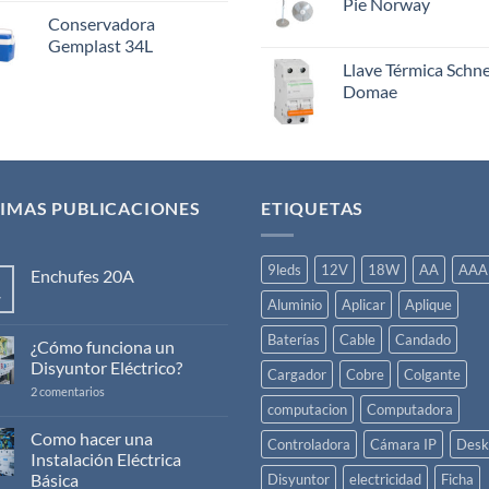
Pie Norway
Conservadora
Gemplast 34L
Llave Térmica Schn
Domae
IMAS PUBLICACIONES
ETIQUETAS
9leds
12V
18W
AA
AAA
Enchufes 20A
v
No
Aluminio
Aplicar
Aplique
hay
comentarios
Baterías
Cable
Candado
en
¿Cómo funciona un
Enchufes
Disyuntor Eléctrico?
20A
Cargador
Cobre
Colgante
en
2 comentarios
¿Cómo
computacion
Computadora
funciona
un
Como hacer una
Controladora
Cámara IP
Desk
Disyuntor
Instalación Eléctrica
Eléctrico?
Básica
Disyuntor
electricidad
Ficha