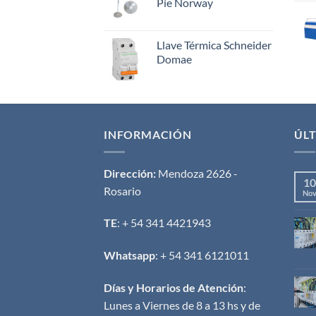
Pie Norway
Llave Térmica Schneider
Domae
INFORMACIÓN
ÚLT
Dirección:
Mendoza 2626 -
10
Rosario
No
TE
: + 54 341 4421943
Whatsapp
: + 54 341 6121011
Días y Horarios de Atención
:
Lunes a Viernes de 8 a 13 hs y de