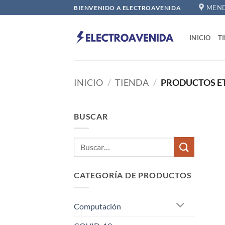
Saltar
MEND
BIENVENIDO A ELECTROAVENIDA
al
contenido
INICIO
T
INICIO
/
TIENDA
/
PRODUCTOS E
BUSCAR
CATEGORÍA DE PRODUCTOS
Computación