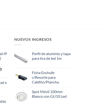
NUEVOS INGRESOS
ad IP
Perfil de aluminio y tapa
)
para tira de led 1m
El
0
Ficha Enchufe
precio
c/Resorte para
actual
Calefón/Plancha
ad x
es:
0.
$108.000.
Spot Móvil 100mm
Blanco con GU10 Led
adas