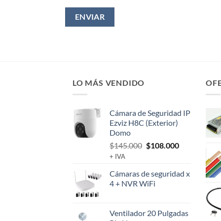
LO MÁS VENDIDO
OF
Cámara de Seguridad IP
Ezviz H8C (Exterior)
Domo
El
El
$
145.000
$
108.000
precio
precio
+ IVA
original
actual
Cámaras de seguridad x
era:
es:
4 + NVR WiFi
$145.000.
$108.000.
Ventilador 20 Pulgadas