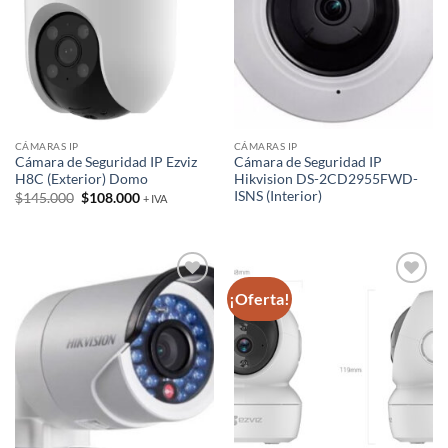
CÁMARAS IP
CÁMARAS IP
Cámara de Seguridad IP Ezviz
Cámara de Seguridad IP
H8C (Exterior) Domo
Hikvision DS-2CD2955FWD-
ISNS (Interior)
El
El
$
145.000
$
108.000
+ IVA
precio
precio
original
actual
era:
es:
$145.000.
$108.000.
¡Oferta!
Añadir
Añadir
a la
a la
lista de
lista de
deseos
deseos