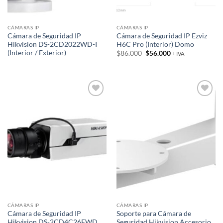
CÁMARAS IP
CÁMARAS IP
Cámara de Seguridad IP
Cámara de Seguridad IP Ezviz
Hikvision DS-2CD2022WD-I
H6C Pro (Interior) Domo
(Interior / Exterior)
El
El
$
86.000
$
56.000
+ IVA
precio
precio
original
actual
era:
es:
$86.000.
$56.000.
Añadir
Añadir
a la
a la
lista de
lista de
deseos
deseos
CÁMARAS IP
CÁMARAS IP
Cámara de Seguridad IP
Soporte para Cámara de
Hikvision DS-2CD4C26FWD
Seguridad Hikvision Accesorio