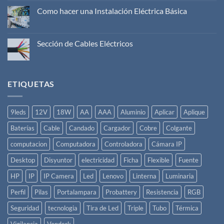
funciona
un
Como hacer una Instalación Eléctrica Básica
Disyuntor
No
Eléctrico?
hay
comentarios
en
Sección de Cables Eléctricos
Como
hacer
No
una
hay
Instalación
comentarios
Eléctrica
en
Básica
Sección
ETIQUETAS
de
Cables
Eléctricos
9leds
12V
18W
AA
AAA
Aluminio
Aplicar
Aplique
Baterías
Cable
Candado
Cargador
Cobre
Colgante
computacion
Computadora
Controladora
Cámara IP
Desktop
Disyuntor
electricidad
Ficha
Flexible
Fuente
HP
IP
IP Camera
Led
Lenovo
Linterna
Luminaria
Perfil
Pilas
Portalampara
Probattery
Resistencia
RGB
Seguridad
tecnologia
Tira de Led
Triple
Tubo
Térmica
Vigilancia
Vonderk