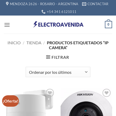
Saltar
MENDOZA 2626 - ROSARIO - ARGENTINA
CONTACTAR
al
+54 341 6121011
contenido
0
INICIO
/
TIENDA
/
PRODUCTOS ETIQUETADOS “IP
CAMERA”
FILTRAR
¡Oferta!
Añadir
Añadir
a la
a la
lista de
lista de
deseos
deseos