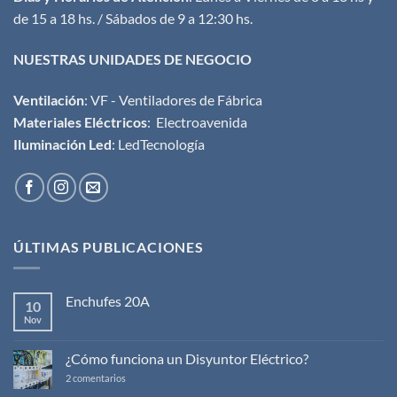
de 15 a 18 hs. / Sábados de 9 a 12:30 hs.
NUESTRAS UNIDADES DE NEGOCIO
Ventilación
:
VF - Ventiladores de Fábrica
Materiales Eléctricos
:
Electroavenida
Iluminación Led
:
LedTecnología
ÚLTIMAS PUBLICACIONES
Enchufes 20A
10
Nov
No
hay
comentarios
en
¿Cómo funciona un Disyuntor Eléctrico?
Enchufes
20A
en
2 comentarios
¿Cómo