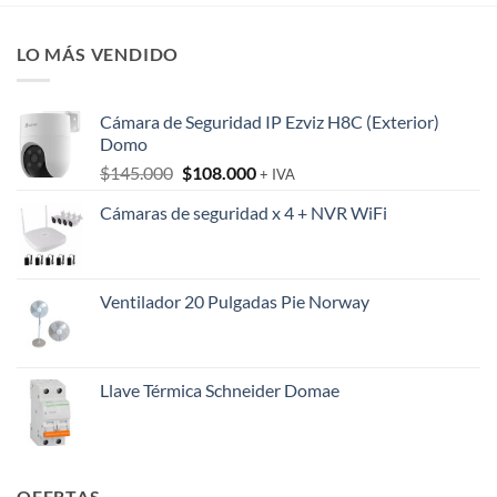
LO MÁS VENDIDO
Cámara de Seguridad IP Ezviz H8C (Exterior)
Domo
El
El
$
145.000
$
108.000
+ IVA
precio
precio
Cámaras de seguridad x 4 + NVR WiFi
original
actual
era:
es:
$145.000.
$108.000.
Ventilador 20 Pulgadas Pie Norway
Llave Térmica Schneider Domae
OFERTAS