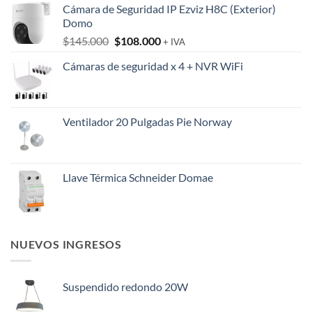
Cámara de Seguridad IP Ezviz H8C (Exterior)
Domo
El
El
$
145.000
$
108.000
+ IVA
precio
precio
Cámaras de seguridad x 4 + NVR WiFi
original
actual
era:
es:
$145.000.
$108.000.
Ventilador 20 Pulgadas Pie Norway
Llave Térmica Schneider Domae
NUEVOS INGRESOS
Suspendido redondo 20W