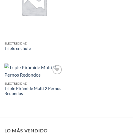
ELECTRICIDAD
Triple enchufe
Añadir
a la
ELECTRICIDAD
lista de
Triple Pirámide Multi 2 Pernos
deseos
Redondos
LO MÁS VENDIDO