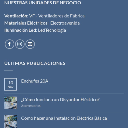
NUESTRAS UNIDADES DE NEGOCIO
Ventilación
:
VF - Ventiladores de Fábrica
Materiales Eléctricos
:
Electroavenida
Iluminación Led
:
LedTecnología
ÚLTIMAS PUBLICACIONES
Enchufes 20A
10
Nov
No
hay
comentarios
en
¿Cómo funciona un Disyuntor Eléctrico?
Enchufes
20A
en
2 comentarios
¿Cómo
funciona
un
Como hacer una Instalación Eléctrica Básica
Disyuntor
No
Eléctrico?
hay