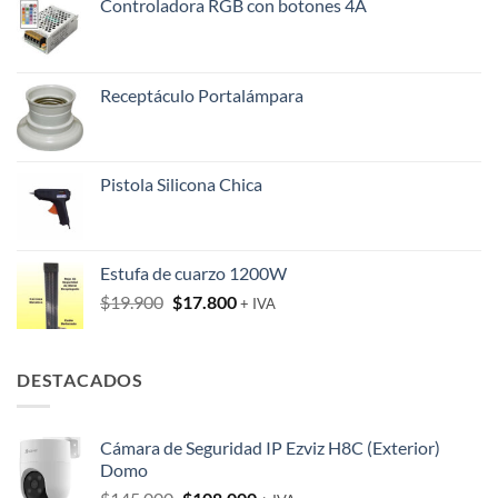
Controladora RGB con botones 4A
Receptáculo Portalámpara
Pistola Silicona Chica
Estufa de cuarzo 1200W
El
El
$
19.900
$
17.800
+ IVA
precio
precio
original
actual
era:
es:
DESTACADOS
$19.900.
$17.800.
Cámara de Seguridad IP Ezviz H8C (Exterior)
Domo
El
El