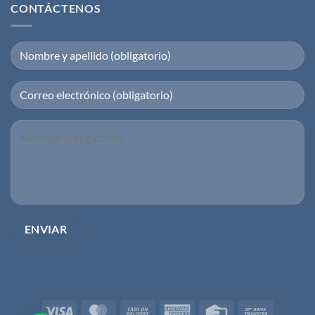
CONTÁCTENOS
Visa
MasterCard
Cash
American
Credit
Bank