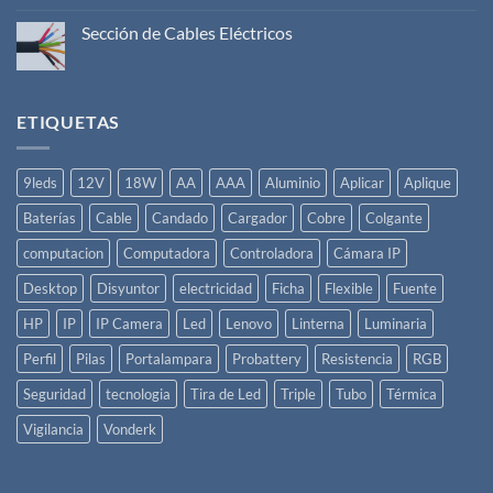
comentarios
en
Sección de Cables Eléctricos
Como
hacer
No
una
hay
Instalación
comentarios
Eléctrica
en
Básica
Sección
ETIQUETAS
de
Cables
Eléctricos
9leds
12V
18W
AA
AAA
Aluminio
Aplicar
Aplique
Baterías
Cable
Candado
Cargador
Cobre
Colgante
computacion
Computadora
Controladora
Cámara IP
Desktop
Disyuntor
electricidad
Ficha
Flexible
Fuente
HP
IP
IP Camera
Led
Lenovo
Linterna
Luminaria
Perfil
Pilas
Portalampara
Probattery
Resistencia
RGB
Seguridad
tecnologia
Tira de Led
Triple
Tubo
Térmica
Vigilancia
Vonderk