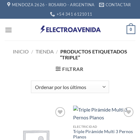
Saltar
MENDOZA 2626 - ROSARIO - ARGENTINA
CONTACTAR
al
+54 341 6121011
contenido
0
INICIO
/
TIENDA
/
PRODUCTOS ETIQUETADOS
“TRIPLE”
FILTRAR
Añadir
Añadir
a la
a la
ELECTRICIDAD
lista de
lista de
Triple Pirámide Multi 3 Pernos
deseos
deseos
Planos