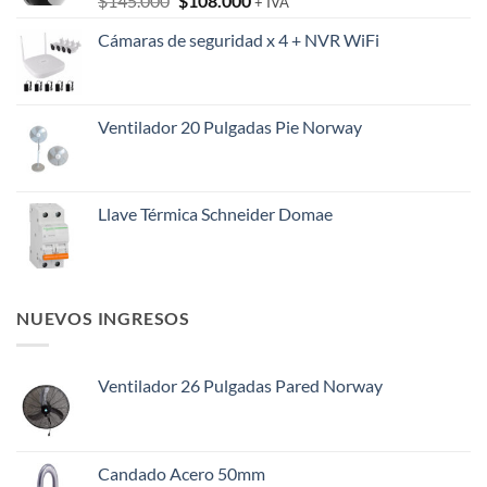
$
145.000
$
108.000
+ IVA
precio
precio
Cámaras de seguridad x 4 + NVR WiFi
original
actual
era:
es:
$145.000.
$108.000.
Ventilador 20 Pulgadas Pie Norway
Llave Térmica Schneider Domae
NUEVOS INGRESOS
Ventilador 26 Pulgadas Pared Norway
Candado Acero 50mm