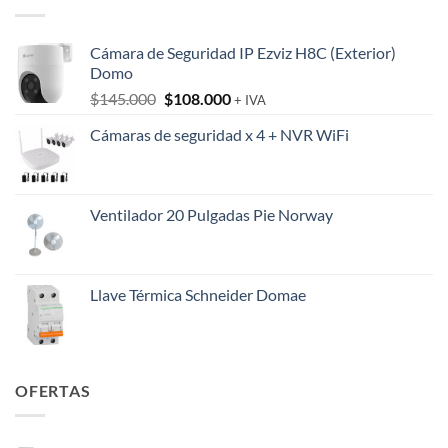
Cámara de Seguridad IP Ezviz H8C (Exterior)
Domo
El
El
$
145.000
$
108.000
+ IVA
precio
precio
Cámaras de seguridad x 4 + NVR WiFi
original
actual
era:
es:
$145.000.
$108.000.
Ventilador 20 Pulgadas Pie Norway
Llave Térmica Schneider Domae
OFERTAS