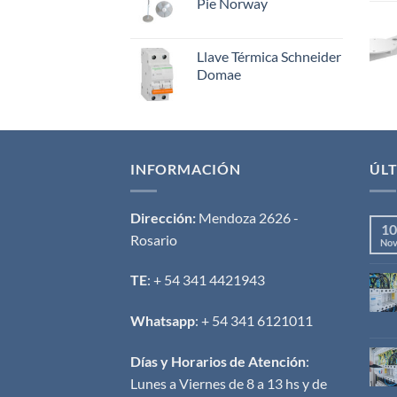
Pie Norway
Llave Térmica Schneider
Domae
INFORMACIÓN
ÚLT
Dirección:
Mendoza 2626 -
10
Rosario
No
TE
: + 54 341 4421943
Whatsapp
: + 54 341 6121011
Días y Horarios de Atención
:
Lunes a Viernes de 8 a 13 hs y de