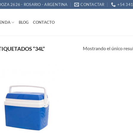
OZA 2626 - ROSARIO - ARGENTINA
CONTACTAR
+54 34
IENDA
BLOG
CONTACTO
Mostrando el único resu
IQUETADOS “34L”
Añadir
a la
lista de
deseos