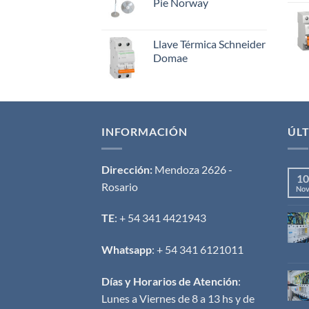
Pie Norway
Llave Térmica Schneider
Domae
INFORMACIÓN
ÚLT
Dirección:
Mendoza 2626 -
10
Rosario
No
TE
: + 54 341 4421943
Whatsapp
: + 54 341 6121011
Días y Horarios de Atención
:
Lunes a Viernes de 8 a 13 hs y de