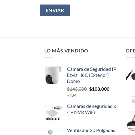
LO MÁS VENDIDO
OF
Cámara de Seguridad IP
Ezviz H8C (Exterior)
Domo
El
El
$
145.000
$
108.000
precio
precio
+ IVA
original
actual
Cámaras de seguridad x
era:
es:
4 + NVR WiFi
$145.000.
$108.000.
Ventilador 20 Pulgadas