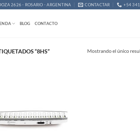
OZA 2626 - ROSARIO - ARGENTINA
CONTACTAR
+54 34
IENDA
BLOG
CONTACTO
Mostrando el único resu
IQUETADOS “8HS”
Añadir
a la
lista de
deseos