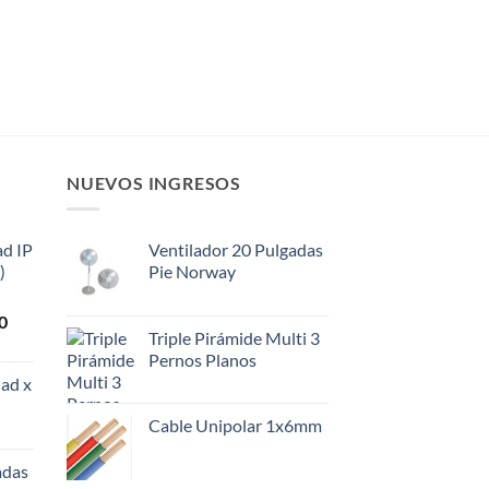
NUEVOS INGRESOS
ad IP
Ventilador 20 Pulgadas
)
Pie Norway
El
0
Triple Pirámide Multi 3
precio
Pernos Planos
actual
ad x
es:
0.
$108.000.
Cable Unipolar 1x6mm
adas