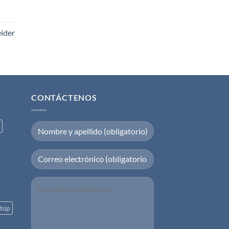
eider
CONTÁCTENOS
top