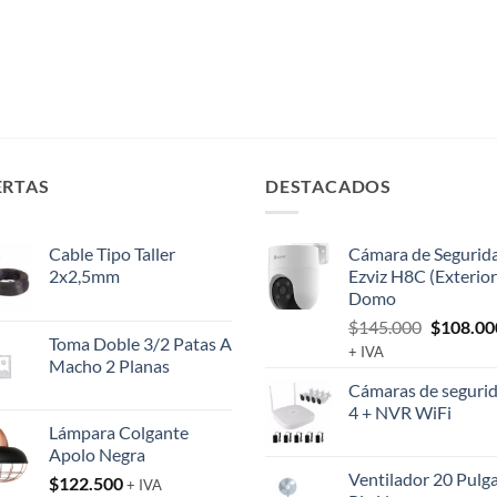
ERTAS
DESTACADOS
Cable Tipo Taller
Cámara de Segurid
2x2,5mm
Ezviz H8C (Exterior
Domo
El
$
145.000
$
108.00
Toma Doble 3/2 Patas A
precio
+ IVA
Macho 2 Planas
original
Cámaras de segurid
era:
4 + NVR WiFi
$145.00
Lámpara Colgante
Apolo Negra
Ventilador 20 Pulg
$
122.500
+ IVA