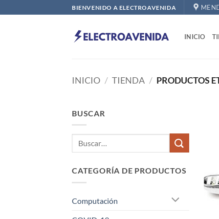
Saltar
MEND
BIENVENIDO A ELECTROAVENIDA
al
contenido
INICIO
T
INICIO
/
TIENDA
/
PRODUCTOS ET
BUSCAR
CATEGORÍA DE PRODUCTOS
Computación