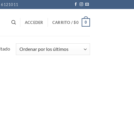
1 6121011
0
ACCEDER
CARRITO /
$
0
ltado