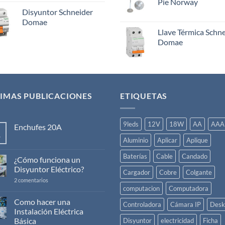
Pie Norway
Disyuntor Schneider
Domae
Llave Térmica Schn
Domae
IMAS PUBLICACIONES
ETIQUETAS
9leds
12V
18W
AA
AAA
Enchufes 20A
v
No
Aluminio
Aplicar
Aplique
hay
comentarios
Baterías
Cable
Candado
en
¿Cómo funciona un
Enchufes
Disyuntor Eléctrico?
20A
Cargador
Cobre
Colgante
en
2 comentarios
¿Cómo
computacion
Computadora
funciona
un
Como hacer una
Controladora
Cámara IP
Desk
Disyuntor
Instalación Eléctrica
Eléctrico?
Básica
Disyuntor
electricidad
Ficha