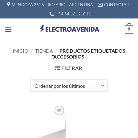
Saltar
MENDOZA 2626 - ROSARIO - ARGENTINA
CONTACTAR
al
+54 341 6121011
contenido
0
INICIO
/
TIENDA
/
PRODUCTOS ETIQUETADOS
“ACCESORIOS”
FILTRAR
Añadir
a la
lista de
deseos