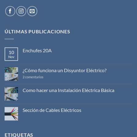
ÚLTIMAS PUBLICACIONES
Enchufes 20A
10
Nov
No
hay
comentarios
en
¿Cómo funciona un Disyuntor Eléctrico?
Enchufes
20A
en
2 comentarios
¿Cómo
funciona
un
Como hacer una Instalación Eléctrica Básica
Disyuntor
No
Eléctrico?
hay
comentarios
en
Sección de Cables Eléctricos
Como
hacer
No
una
hay
Instalación
comentarios
Eléctrica
en
Básica
Sección
ETIQUETAS
de