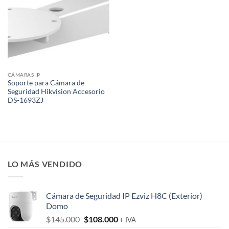
CÁMARAS IP
Soporte para Cámara de
Seguridad Hikvision Accesorio
DS-1693ZJ
LO MÁS VENDIDO
Cámara de Seguridad IP Ezviz H8C (Exterior)
Domo
El
El
$
145.000
$
108.000
+ IVA