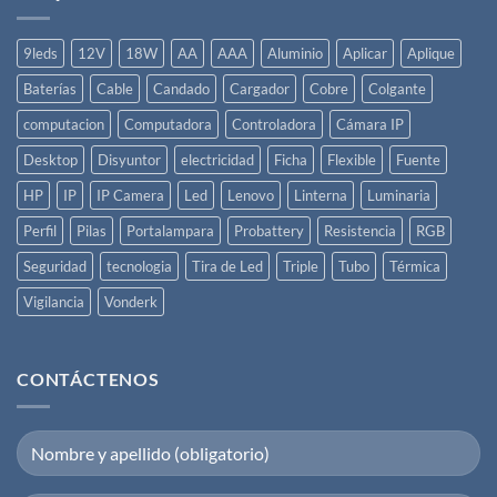
Cables
Eléctricos
9leds
12V
18W
AA
AAA
Aluminio
Aplicar
Aplique
Baterías
Cable
Candado
Cargador
Cobre
Colgante
computacion
Computadora
Controladora
Cámara IP
Desktop
Disyuntor
electricidad
Ficha
Flexible
Fuente
HP
IP
IP Camera
Led
Lenovo
Linterna
Luminaria
Perfil
Pilas
Portalampara
Probattery
Resistencia
RGB
Seguridad
tecnologia
Tira de Led
Triple
Tubo
Térmica
Vigilancia
Vonderk
CONTÁCTENOS