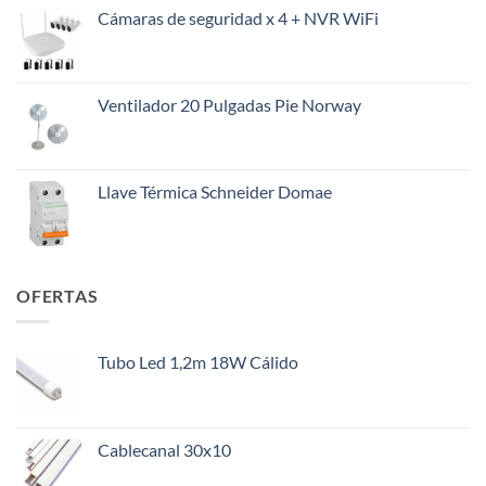
precio
precio
Cámaras de seguridad x 4 + NVR WiFi
original
actual
era:
es:
$145.000.
$108.000.
Ventilador 20 Pulgadas Pie Norway
Llave Térmica Schneider Domae
OFERTAS
Tubo Led 1,2m 18W Cálido
Cablecanal 30x10