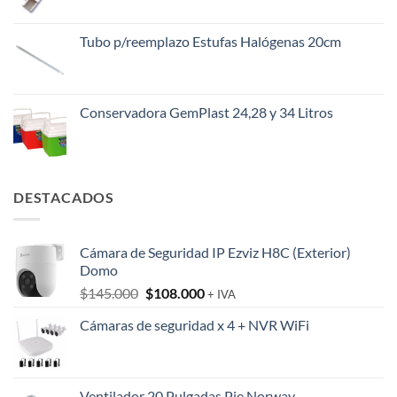
Tubo p/reemplazo Estufas Halógenas 20cm
Conservadora GemPlast 24,28 y 34 Litros
DESTACADOS
Cámara de Seguridad IP Ezviz H8C (Exterior)
Domo
El
El
$
145.000
$
108.000
+ IVA
precio
precio
Cámaras de seguridad x 4 + NVR WiFi
original
actual
era:
es:
$145.000.
$108.000.
Ventilador 20 Pulgadas Pie Norway