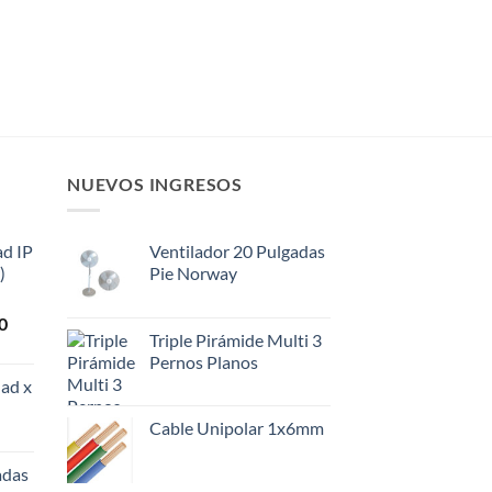
NUEVOS INGRESOS
ad IP
Ventilador 20 Pulgadas
)
Pie Norway
El
0
Triple Pirámide Multi 3
precio
Pernos Planos
actual
ad x
es:
0.
$108.000.
Cable Unipolar 1x6mm
adas