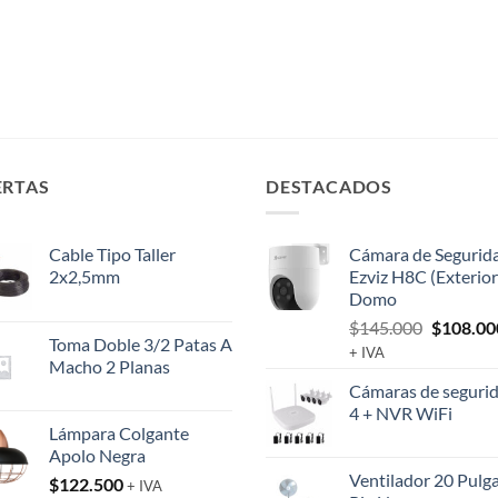
ERTAS
DESTACADOS
Cable Tipo Taller
Cámara de Segurid
2x2,5mm
Ezviz H8C (Exterior
Domo
El
$
145.000
$
108.00
Toma Doble 3/2 Patas A
precio
+ IVA
Macho 2 Planas
original
Cámaras de segurid
era:
4 + NVR WiFi
$145.00
Lámpara Colgante
Apolo Negra
Ventilador 20 Pulg
$
122.500
+ IVA