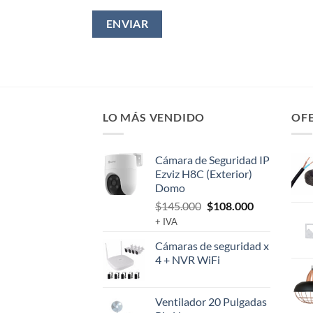
LO MÁS VENDIDO
OF
Cámara de Seguridad IP
Ezviz H8C (Exterior)
Domo
El
El
$
145.000
$
108.000
precio
precio
+ IVA
original
actual
Cámaras de seguridad x
era:
es:
4 + NVR WiFi
$145.000.
$108.000.
Ventilador 20 Pulgadas