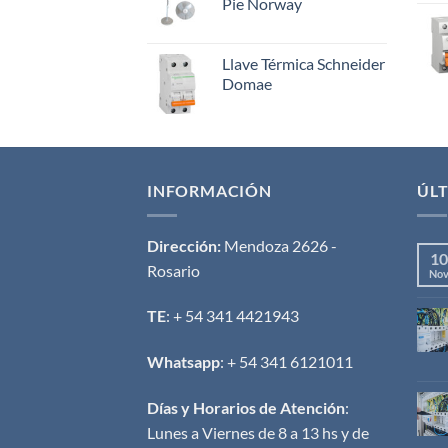
Pie Norway
Llave Térmica Schneider
Domae
INFORMACIÓN
ÚLT
Dirección:
Mendoza 2626 -
10
Rosario
No
TE
: + 54 341 4421943
Whatsapp
: + 54 341 6121011
Días y Horarios de Atención
:
Lunes a Viernes de 8 a 13 hs y de