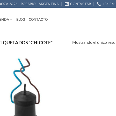
OZA 2626 - ROSARIO - ARGENTINA
CONTACTAR
+54 34
IENDA
BLOG
CONTACTO
Mostrando el único resu
IQUETADOS “CHICOTE”
Añadir
a la
lista de
deseos