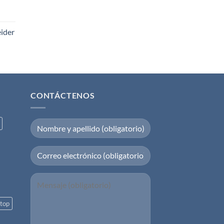
eider
CONTÁCTENOS
top