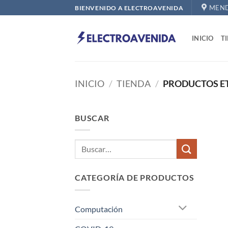
Saltar
MEND
BIENVENIDO A ELECTROAVENIDA
al
contenido
INICIO
T
INICIO
/
TIENDA
/
PRODUCTOS ET
BUSCAR
CATEGORÍA DE PRODUCTOS
Computación