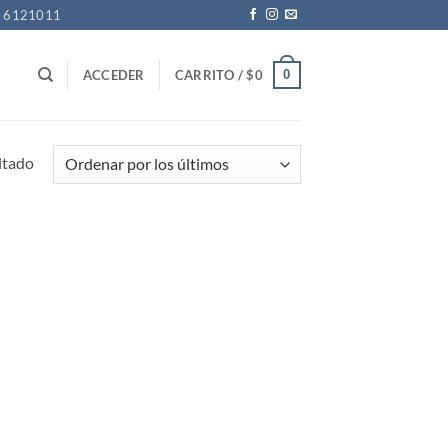
1 6121011
0
ACCEDER
CARRITO /
$
0
ltado