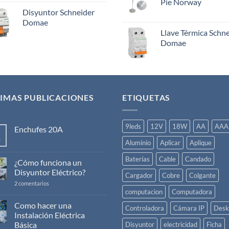
Pie Norway
Disyuntor Schneider
Domae
Llave Térmica Schn
Domae
IMAS PUBLICACIONES
ETIQUETAS
9leds
12V
18W
AA
AAA
Enchufes 20A
v
No
Aluminio
Aplicar
Aplique
hay
comentarios
Baterías
Cable
Candado
en
¿Cómo funciona un
Enchufes
Disyuntor Eléctrico?
20A
Cargador
Cobre
Colgante
en
2 comentarios
¿Cómo
computacion
Computadora
funciona
un
Como hacer una
Controladora
Cámara IP
Desk
Disyuntor
Instalación Eléctrica
Eléctrico?
Básica
Disyuntor
electricidad
Ficha