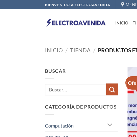
Saltar
MEND
BIENVENIDO A ELECTROAVENIDA
al
contenido
INICIO
T
INICIO
/
TIENDA
/
PRODUCTOS ET
BUSCAR
¡Ofe
CATEGORÍA DE PRODUCTOS
Computación