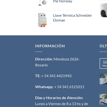
Pie Norway
Llave Térmica Schneider
Domae
INFORMACIÓN
ÚLT
Dirección:
Mendoza 2626 -
10
Rosario
No
TE
: + 54 341 4421943
Whatsapp
: + 54 341 6121011
Días y Horarios de Atención
:
Lunes a Viernes de 8 a 13 hs y de