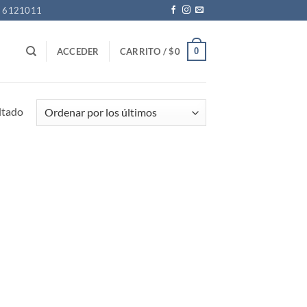
1 6121011
0
ACCEDER
CARRITO /
$
0
ltado