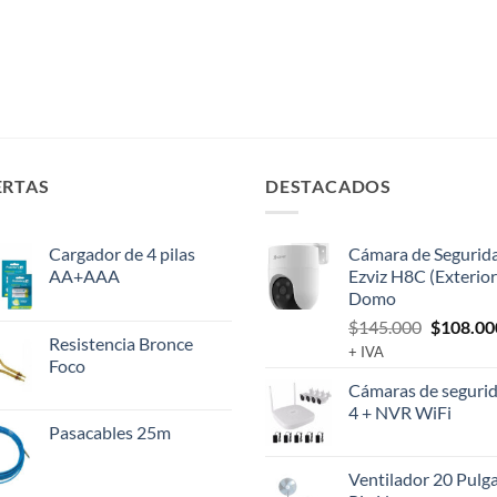
ERTAS
DESTACADOS
Cargador de 4 pilas
Cámara de Segurid
AA+AAA
Ezviz H8C (Exterior
Domo
El
$
145.000
$
108.00
Resistencia Bronce
precio
+ IVA
Foco
original
Cámaras de segurid
era:
4 + NVR WiFi
$145.00
Pasacables 25m
Ventilador 20 Pulg