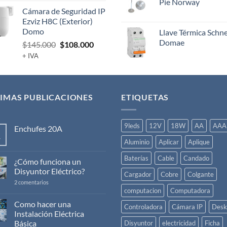
Pie Norway
Cámara de Seguridad IP
Ezviz H8C (Exterior)
Domo
Llave Térmica Schn
Domae
El
El
$
145.000
$
108.000
precio
precio
+ IVA
original
actual
era:
es:
$145.000.
$108.000.
IMAS PUBLICACIONES
ETIQUETAS
9leds
12V
18W
AA
AAA
Enchufes 20A
v
No
Aluminio
Aplicar
Aplique
hay
comentarios
Baterías
Cable
Candado
en
¿Cómo funciona un
Enchufes
Disyuntor Eléctrico?
20A
Cargador
Cobre
Colgante
en
2 comentarios
¿Cómo
computacion
Computadora
funciona
un
Como hacer una
Controladora
Cámara IP
Desk
Disyuntor
Instalación Eléctrica
Eléctrico?
Básica
Disyuntor
electricidad
Ficha