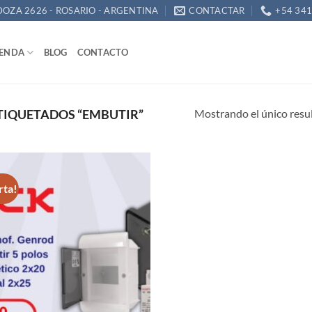
OZA 2626 - ROSARIO - ARGENTINA
CONTACTAR
+54 34
IENDA
BLOG
CONTACTO
Mostrando el único resu
IQUETADOS “EMBUTIR”
rta!
Añadir
a la
lista de
deseos