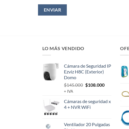
LO MÁS VENDIDO
OF
Cámara de Seguridad IP
Ezviz H8C (Exterior)
Domo
El
El
$
145.000
$
108.000
precio
precio
+ IVA
original
actual
Cámaras de seguridad x
era:
es:
4 + NVR WiFi
$145.000.
$108.000.
Ventilador 20 Pulgadas