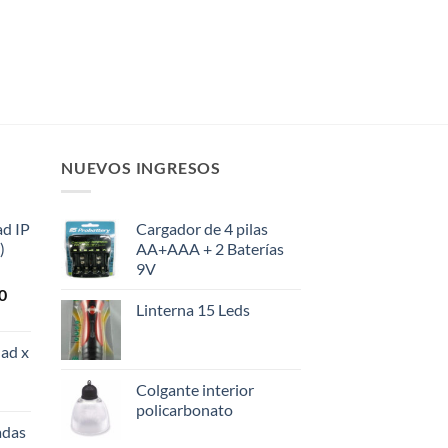
NUEVOS INGRESOS
ad IP
Cargador de 4 pilas
)
AA+AAA + 2 Baterías
9V
El
0
Linterna 15 Leds
precio
actual
ad x
es:
0.
$108.000.
Colgante interior
policarbonato
adas