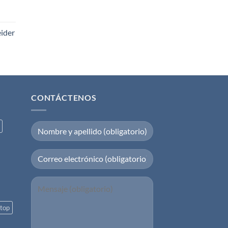
eider
CONTÁCTENOS
top