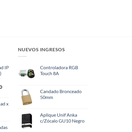
NUEVOS INGRESOS
ad IP
Controladora RGB
)
Touch 8A
El
0
Candado Bronceado
precio
50mm
actual
ad x
es:
0.
$108.000.
Aplique Unif Anka
c/Zócalo GU10 Negro
adas