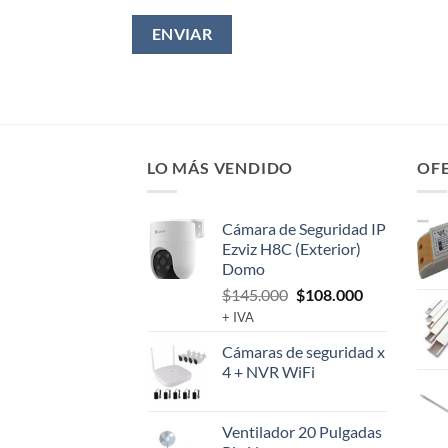
LO MÁS VENDIDO
OF
Cámara de Seguridad IP
Ezviz H8C (Exterior)
Domo
El
El
$
145.000
$
108.000
precio
precio
+ IVA
original
actual
Cámaras de seguridad x
era:
es:
4 + NVR WiFi
$145.000.
$108.000.
Ventilador 20 Pulgadas