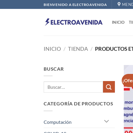
Saltar
MEND
BIENVENIDO A ELECTROAVENIDA
al
contenido
INICIO
T
INICIO
/
TIENDA
/
PRODUCTOS E
BUSCAR
¡Ofe
CATEGORÍA DE PRODUCTOS
Computación