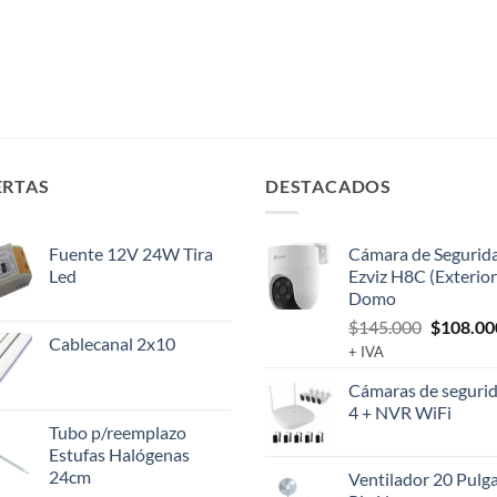
ERTAS
DESTACADOS
Fuente 12V 24W Tira
Cámara de Segurid
Led
Ezviz H8C (Exterior
Domo
El
$
145.000
$
108.00
Cablecanal 2x10
precio
+ IVA
original
Cámaras de segurid
era:
4 + NVR WiFi
$145.00
Tubo p/reemplazo
Estufas Halógenas
24cm
Ventilador 20 Pulg