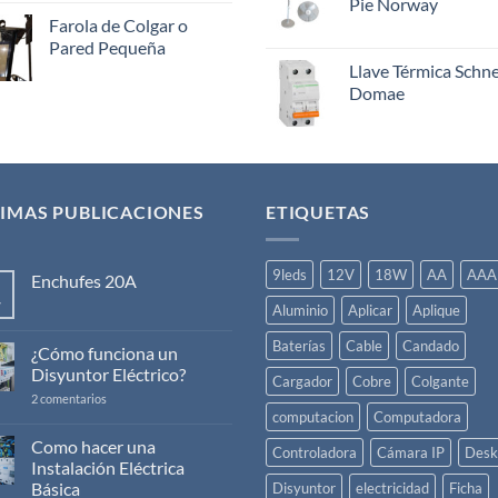
Pie Norway
Farola de Colgar o
Pared Pequeña
Llave Térmica Schn
Domae
IMAS PUBLICACIONES
ETIQUETAS
9leds
12V
18W
AA
AAA
Enchufes 20A
v
No
Aluminio
Aplicar
Aplique
hay
comentarios
Baterías
Cable
Candado
en
¿Cómo funciona un
Enchufes
Disyuntor Eléctrico?
20A
Cargador
Cobre
Colgante
en
2 comentarios
¿Cómo
computacion
Computadora
funciona
un
Como hacer una
Controladora
Cámara IP
Desk
Disyuntor
Instalación Eléctrica
Eléctrico?
Básica
Disyuntor
electricidad
Ficha