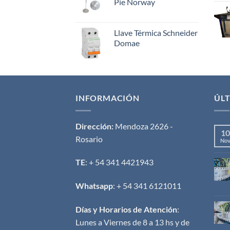
Pie Norway
Llave Térmica Schneider
Domae
INFORMACIÓN
ÚLT
Dirección:
Mendoza 2626 -
10
Rosario
No
TE
: + 54 341 4421943
Whatsapp
: + 54 341 6121011
Días y Horarios de Atención
:
Lunes a Viernes de 8 a 13 hs y de