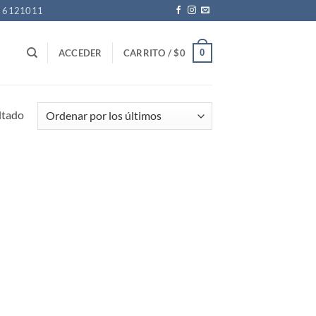
1 6121011
0
ACCEDER
CARRITO /
$
0
ltado