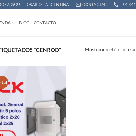
OZA 2626 - ROSARIO - ARGENTINA
CONTACTAR
+54 34
IENDA
BLOG
CONTACTO
Mostrando el único resu
TIQUETADOS “GENROD”
rta!
Añadir
a la
lista de
deseos