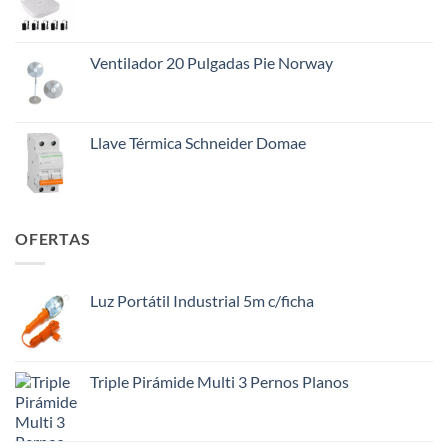
era:
es:
$145.000.
$108.000.
Ventilador 20 Pulgadas Pie Norway
Llave Térmica Schneider Domae
OFERTAS
Luz Portátil Industrial 5m c/ficha
Triple Pirámide Multi 3 Pernos Planos