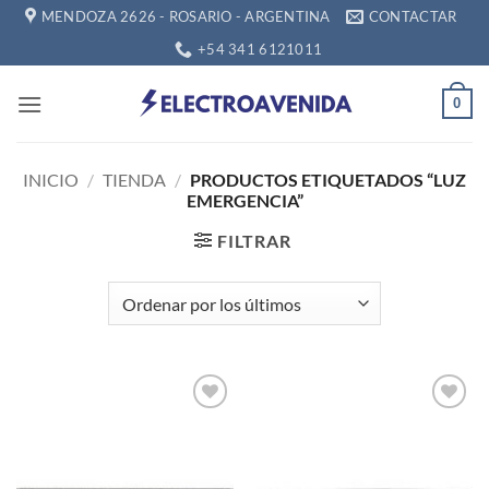
Saltar
MENDOZA 2626 - ROSARIO - ARGENTINA
CONTACTAR
al
+54 341 6121011
contenido
0
INICIO
/
TIENDA
/
PRODUCTOS ETIQUETADOS “LUZ
EMERGENCIA”
FILTRAR
Añadir
Añadir
a la
a la
lista de
lista de
deseos
deseos