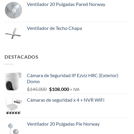
Ventilador 20 Pulgadas Pared Norway
Ventilador de Techo Chapa
DESTACADOS
Cámara de Seguridad IP Ezviz H8C (Exterior)
Domo
El
El
$
145.000
$
108.000
+ IVA
precio
precio
Cámaras de seguridad x 4 + NVR WiFi
original
actual
era:
es:
$145.000.
$108.000.
Ventilador 20 Pulgadas Pie Norway