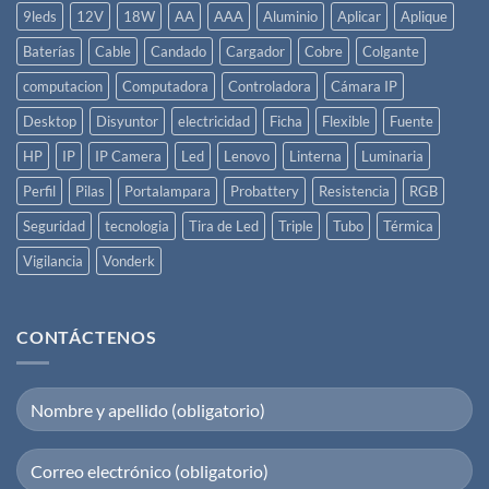
9leds
12V
18W
AA
AAA
Aluminio
Aplicar
Aplique
Baterías
Cable
Candado
Cargador
Cobre
Colgante
computacion
Computadora
Controladora
Cámara IP
Desktop
Disyuntor
electricidad
Ficha
Flexible
Fuente
HP
IP
IP Camera
Led
Lenovo
Linterna
Luminaria
Perfil
Pilas
Portalampara
Probattery
Resistencia
RGB
Seguridad
tecnologia
Tira de Led
Triple
Tubo
Térmica
Vigilancia
Vonderk
CONTÁCTENOS