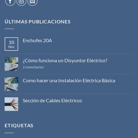
ÚLTIMAS PUBLICACIONES
Enchufes 20A
10
Nov
No
hay
comentarios
en
¿Cómo funciona un Disyuntor Eléctrico?
Enchufes
20A
en
2 comentarios
¿Cómo
funciona
un
Como hacer una Instalación Eléctrica Básica
Disyuntor
No
Eléctrico?
hay
comentarios
en
Sección de Cables Eléctricos
Como
hacer
No
una
hay
Instalación
comentarios
Eléctrica
en
Básica
Sección
ETIQUETAS
de
Cables
Eléctricos