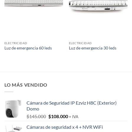
ELECTRICIDAD
ELECTRICIDAD
Luz de emergencia 60 leds
Luz de emergencia 30 leds
LO MÁS VENDIDO
Cámara de Seguridad IP Ezviz H8C (Exterior)
Domo
El
El
$
145.000
$
108.000
+ IVA
precio
precio
Cámaras de seguridad x 4 + NVR WiFi
original
actual