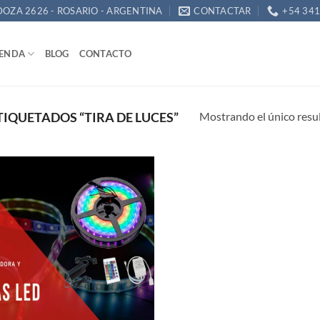
OZA 2626 - ROSARIO - ARGENTINA
CONTACTAR
+54 34
IENDA
BLOG
CONTACTO
Mostrando el único resu
IQUETADOS “TIRA DE LUCES”
Añadir
a la
lista de
deseos