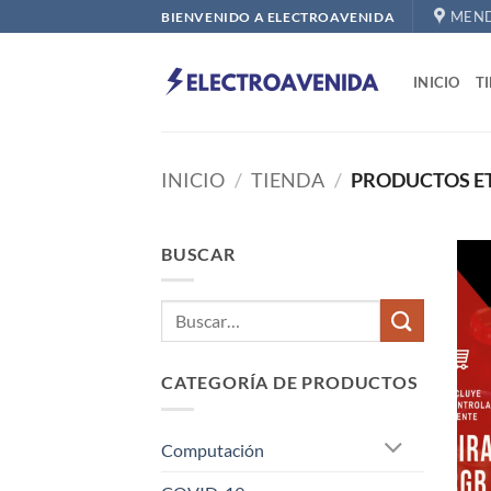
Saltar
MEND
BIENVENIDO A ELECTROAVENIDA
al
contenido
INICIO
T
INICIO
/
TIENDA
/
PRODUCTOS ET
BUSCAR
CATEGORÍA DE PRODUCTOS
Computación