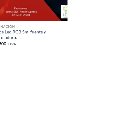
INACIÓN
 de Led RGB 5m, fuente y
roladora.
300
+ IVA