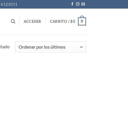
1 6121011
0
ACCEDER
CARRITO /
$
0
ltado