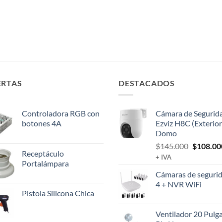
ERTAS
DESTACADOS
Controladora RGB con
Cámara de Segurid
botones 4A
Ezviz H8C (Exterior
Domo
El
$
145.000
$
108.00
Receptáculo
precio
+ IVA
Portalámpara
original
Cámaras de segurid
era:
4 + NVR WiFi
$145.00
Pistola Silicona Chica
Ventilador 20 Pulg