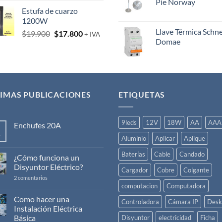
Pie Norway
Estufa de cuarzo
1200W
Llave Térmica Schn
El
El
$
19.900
$
17.800
+ IVA
Domae
precio
precio
original
actual
era:
es:
$19.900.
$17.800.
IMAS PUBLICACIONES
ETIQUETAS
9leds
12V
18W
AA
AAA
Enchufes 20A
v
No
Aluminio
Aplicar
Aplique
hay
comentarios
Baterías
Cable
Candado
en
¿Cómo funciona un
Enchufes
Disyuntor Eléctrico?
20A
Cargador
Cobre
Colgante
en
2 comentarios
¿Cómo
computacion
Computadora
funciona
un
Como hacer una
Controladora
Cámara IP
Desk
Disyuntor
Instalación Eléctrica
Eléctrico?
Básica
Disyuntor
electricidad
Ficha