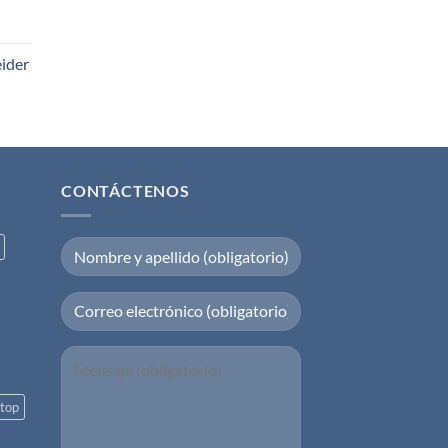
eider
CONTÁCTENOS
top