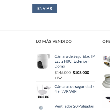
LO MÁS VENDIDO
OF
Cámara de Seguridad IP
Ezviz H8C (Exterior)
Domo
El
El
$
145.000
$
108.000
precio
precio
+ IVA
original
actual
Cámaras de seguridad x
era:
es:
4 + NVR WiFi
$145.000.
$108.000.
Ventilador 20 Pulgadas