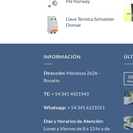
Pie Norway
Llave Térmica Schneider
Domae
INFORMACIÓN
ÚLT
Dirección:
Mendoza 2626 -
10
Rosario
No
TE
: + 54 341 4421943
Whatsapp
: + 54 341 6121011
Días y Horarios de Atención
:
Lunes a Viernes de 8 a 13 hs y de