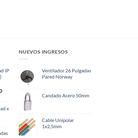
NUEVOS INGRESOS
ad IP
Ventilador 26 Pulgadas
)
Pared Norway
El
0
Candado Acero 50mm
precio
actual
ad x
es:
0.
$108.000.
Cable Unipolar
1x2,5mm
adas