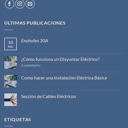
ÚLTIMAS PUBLICACIONES
Enchufes 20A
10
Nov
No
hay
comentarios
en
¿Cómo funciona un Disyuntor Eléctrico?
Enchufes
20A
en
2 comentarios
¿Cómo
funciona
un
Como hacer una Instalación Eléctrica Básica
Disyuntor
No
Eléctrico?
hay
comentarios
en
Sección de Cables Eléctricos
Como
hacer
No
una
hay
Instalación
comentarios
Eléctrica
en
Básica
Sección
ETIQUETAS
de
Cables
Eléctricos