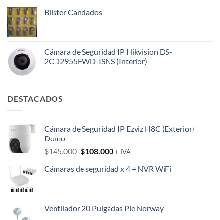
Blister Candados
Cámara de Seguridad IP Hikvision DS-
2CD2955FWD-ISNS (Interior)
DESTACADOS
Cámara de Seguridad IP Ezviz H8C (Exterior)
Domo
El
El
$
145.000
$
108.000
+ IVA
precio
precio
Cámaras de seguridad x 4 + NVR WiFi
original
actual
era:
es:
$145.000.
$108.000.
Ventilador 20 Pulgadas Pie Norway