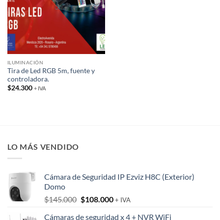
ILUMINACIÓN
Tira de Led RGB 5m, fuente y
controladora.
$
24.300
+ IVA
LO MÁS VENDIDO
Cámara de Seguridad IP Ezviz H8C (Exterior)
Domo
El
El
$
145.000
$
108.000
+ IVA
precio
precio
Cámaras de seguridad x 4 + NVR WiFi
original
actual