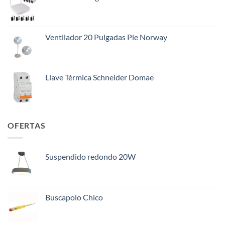
era:
es:
$145.000.
$108.000.
Ventilador 20 Pulgadas Pie Norway
Llave Térmica Schneider Domae
OFERTAS
Suspendido redondo 20W
Buscapolo Chico