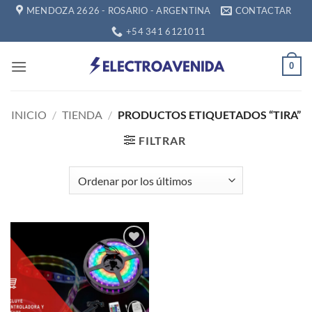
Saltar
MENDOZA 2626 - ROSARIO - ARGENTINA
CONTACTAR
al
+54 341 6121011
contenido
0
INICIO
/
TIENDA
/
PRODUCTOS ETIQUETADOS “TIRA”
FILTRAR
Añadir
a la
lista de
deseos