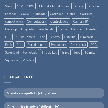
9leds
12V
18W
AA
AAA
Aluminio
Aplicar
Aplique
Baterías
Cable
Candado
Cargador
Cobre
Colgante
computacion
Computadora
Controladora
Cámara IP
Desktop
Disyuntor
electricidad
Ficha
Flexible
Fuente
HP
IP
IP Camera
Led
Lenovo
Linterna
Luminaria
Perfil
Pilas
Portalampara
Probattery
Resistencia
RGB
Seguridad
tecnologia
Tira de Led
Triple
Tubo
Térmica
Vigilancia
Vonderk
CONTÁCTENOS