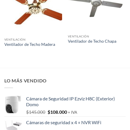
VENTILACIÓN
VENTILACIÓN
Ventilador de Techo Chapa
Ventilador de Techo Madera
LO MÁS VENDIDO
Cámara de Seguridad IP Ezviz H8C (Exterior)
Domo
El
El
$
145.000
$
108.000
+ IVA
precio
precio
Cámaras de seguridad x 4 + NVR WiFi
original
actual
era:
es: