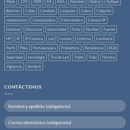
9leds
12V
18W
AA
AAA
Aluminio
Aplicar
Aplique
Baterías
Cable
Candado
Cargador
Cobre
Colgante
computacion
Computadora
Controladora
Cámara IP
Desktop
Disyuntor
electricidad
Ficha
Flexible
Fuente
HP
IP
IP Camera
Led
Lenovo
Linterna
Luminaria
Perfil
Pilas
Portalampara
Probattery
Resistencia
RGB
Seguridad
tecnologia
Tira de Led
Triple
Tubo
Térmica
Vigilancia
Vonderk
CONTÁCTENOS