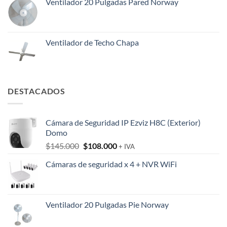
Ventilador 20 Pulgadas Pared Norway
Ventilador de Techo Chapa
DESTACADOS
Cámara de Seguridad IP Ezviz H8C (Exterior)
Domo
El
El
$
145.000
$
108.000
+ IVA
precio
precio
Cámaras de seguridad x 4 + NVR WiFi
original
actual
era:
es:
$145.000.
$108.000.
Ventilador 20 Pulgadas Pie Norway