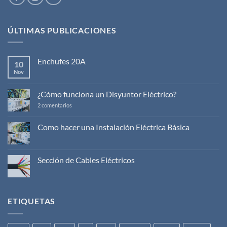
ÚLTIMAS PUBLICACIONES
Enchufes 20A
10
Nov
No
hay
comentarios
en
¿Cómo funciona un Disyuntor Eléctrico?
Enchufes
20A
en
2 comentarios
¿Cómo
funciona
un
Como hacer una Instalación Eléctrica Básica
Disyuntor
No
Eléctrico?
hay
comentarios
en
Sección de Cables Eléctricos
Como
hacer
No
una
hay
Instalación
comentarios
Eléctrica
en
Básica
Sección
ETIQUETAS
de
Cables
Eléctricos