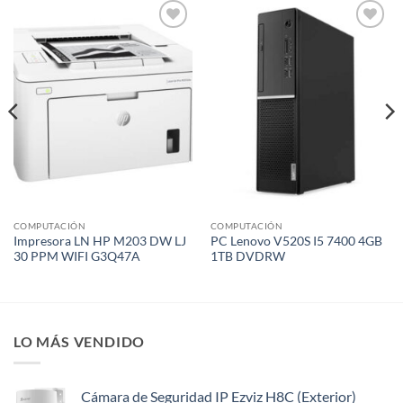
Añadir
Añadir
a la
a la
lista de
lista de
deseos
deseos
COMPUTACIÓN
COMPUTACIÓN
Impresora LN HP M203 DW LJ
PC Lenovo V520S I5 7400 4GB
30 PPM WIFI G3Q47A
1TB DVDRW
LO MÁS VENDIDO
Cámara de Seguridad IP Ezviz H8C (Exterior)