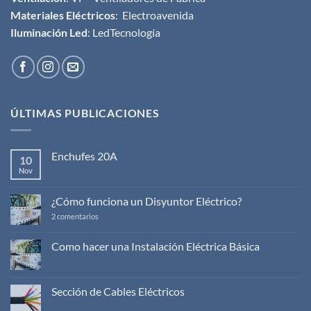
Materiales Eléctricos
:
Electroavenida
Iluminación Led
:
LedTecnología
ÚLTIMAS PUBLICACIONES
Enchufes 20A
10
Nov
No
hay
comentarios
en
¿Cómo funciona un Disyuntor Eléctrico?
Enchufes
20A
en
2 comentarios
¿Cómo
funciona
un
Como hacer una Instalación Eléctrica Básica
Disyuntor
No
Eléctrico?
hay
comentarios
en
Sección de Cables Eléctricos
Como
hacer
No