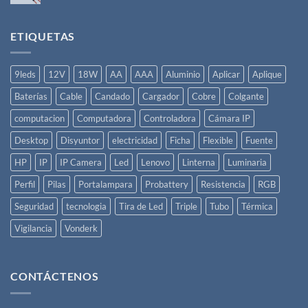
una
hay
Instalación
comentarios
Eléctrica
en
Básica
Sección
ETIQUETAS
de
Cables
Eléctricos
9leds
12V
18W
AA
AAA
Aluminio
Aplicar
Aplique
Baterías
Cable
Candado
Cargador
Cobre
Colgante
computacion
Computadora
Controladora
Cámara IP
Desktop
Disyuntor
electricidad
Ficha
Flexible
Fuente
HP
IP
IP Camera
Led
Lenovo
Linterna
Luminaria
Perfil
Pilas
Portalampara
Probattery
Resistencia
RGB
Seguridad
tecnologia
Tira de Led
Triple
Tubo
Térmica
Vigilancia
Vonderk
CONTÁCTENOS