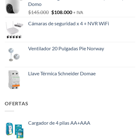
Domo
El
El
$
145.000
$
108.000
+ IVA
precio
precio
Cámaras de seguridad x 4 + NVR WiFi
original
actual
era:
es:
$145.000.
$108.000.
Ventilador 20 Pulgadas Pie Norway
Llave Térmica Schneider Domae
OFERTAS
Cargador de 4 pilas AA+AAA