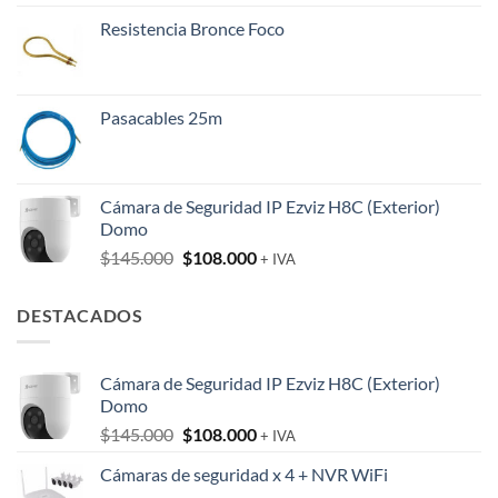
Resistencia Bronce Foco
Pasacables 25m
Cámara de Seguridad IP Ezviz H8C (Exterior)
Domo
El
El
$
145.000
$
108.000
+ IVA
precio
precio
original
actual
DESTACADOS
era:
es:
$145.000.
$108.000.
Cámara de Seguridad IP Ezviz H8C (Exterior)
Domo
El
El
$
145.000
$
108.000
+ IVA
precio
precio
Cámaras de seguridad x 4 + NVR WiFi
original
actual