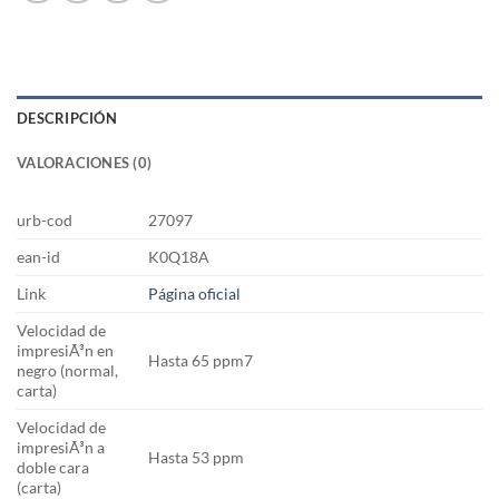
DESCRIPCIÓN
VALORACIONES (0)
urb-cod
27097
ean-id
K0Q18A
Link
Página oficial
Velocidad de
impresiÃ³n en
Hasta 65 ppm7
negro (normal,
carta)
Velocidad de
impresiÃ³n a
Hasta 53 ppm
doble cara
(carta)