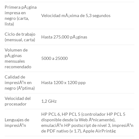
Primera pÃ¡gina
impresa en
Velocidad mÃ¡xima de 5,3 segundos
negro (carta,
lista)
Ciclo de trabajo
Hasta 275.000 pÃ¡ginas
(mensual, carta)
Volumen de
pÃ¡ginas
5000 a 25000
mensuales
recomendado
Calidad de
impresiÃ³n en
Hasta 1200 x 1200 ppp
negro (Ã³ptima)
Velocidad del
1,2 GHz
procesador
HP PCL 6, HP PCL 5 (controlador HP PCL 5
Lenguajes de
disponible desde la Web Ãºnicamente),
impresiÃ³n
emulaciÃ³n HP postscript de nivel 3, impresiÃ³n
de PDF nativo (v 1.7), Apple AirPrintâ¢