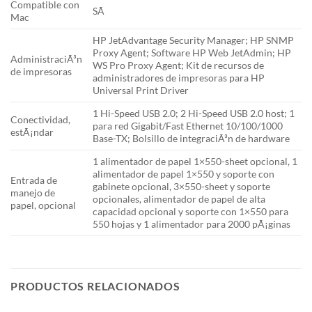
Compatible con
SÃ­
Mac
HP JetAdvantage Security Manager; HP SNMP
Proxy Agent; Software HP Web JetAdmin; HP
AdministraciÃ³n
WS Pro Proxy Agent; Kit de recursos de
de impresoras
administradores de impresoras para HP
Universal Print Driver
1 Hi-Speed USB 2.0; 2 Hi-Speed USB 2.0 host; 1
Conectividad,
para red Gigabit/Fast Ethernet 10/100/1000
estÃ¡ndar
Base-TX; Bolsillo de integraciÃ³n de hardware
1 alimentador de papel 1×550-sheet opcional, 1
alimentador de papel 1×550 y soporte con
Entrada de
gabinete opcional, 3×550-sheet y soporte
manejo de
opcionales, alimentador de papel de alta
papel, opcional
capacidad opcional y soporte con 1×550 para
550 hojas y 1 alimentador para 2000 pÃ¡ginas
PRODUCTOS RELACIONADOS