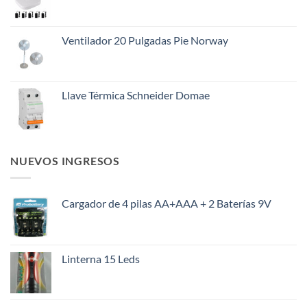
era:
es:
$145.000.
$108.000.
Ventilador 20 Pulgadas Pie Norway
Llave Térmica Schneider Domae
NUEVOS INGRESOS
Cargador de 4 pilas AA+AAA + 2 Baterías 9V
Linterna 15 Leds