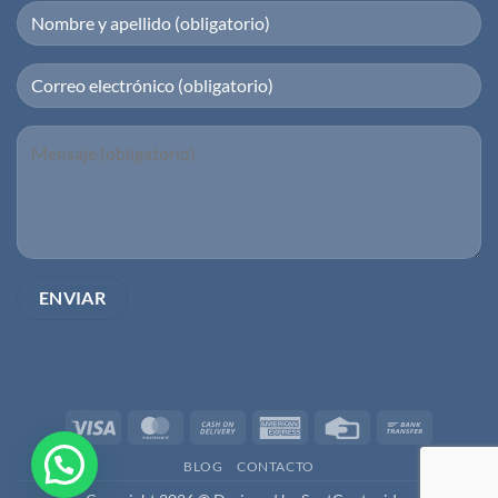
Visa
MasterCard
Cash
American
Credit
Bank
On
Express
Card
Transfer
BLOG
CONTACTO
Delivery