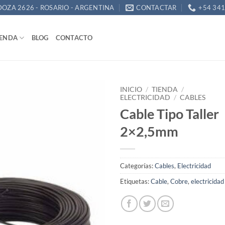
OZA 2626 - ROSARIO - ARGENTINA
CONTACTAR
+54 34
IENDA
BLOG
CONTACTO
INICIO
/
TIENDA
/
ELECTRICIDAD
/
CABLES
Cable Tipo Taller
Añadir
a la
2×2,5mm
lista
de
deseos
Categorías:
Cables
,
Electricidad
Etiquetas:
Cable
,
Cobre
,
electricidad