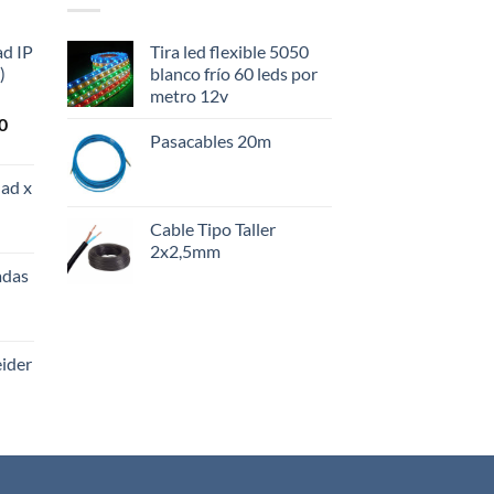
ad IP
Tira led flexible 5050
)
blanco frío 60 leds por
metro 12v
El
0
Pasacables 20m
precio
actual
ad x
es:
0.
$108.000.
Cable Tipo Taller
2x2,5mm
adas
eider