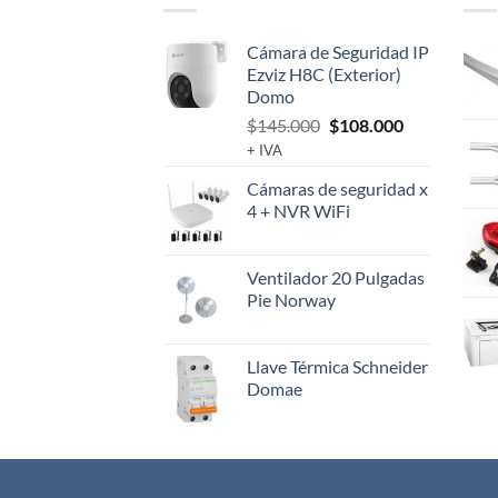
Cámara de Seguridad IP
Ezviz H8C (Exterior)
Domo
El
El
$
145.000
$
108.000
precio
precio
+ IVA
original
actual
Cámaras de seguridad x
era:
es:
4 + NVR WiFi
$145.000.
$108.000.
Ventilador 20 Pulgadas
Pie Norway
Llave Térmica Schneider
Domae