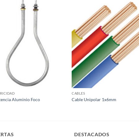
Añadir
Aña
a la
a 
lista de
list
deseos
des
RICIDAD
CABLES
tencia Aluminio Foco
Cable Unipolar 1x6mm
ERTAS
DESTACADOS