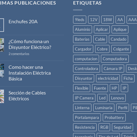
IMAS PUBLICACIONES
ETIQUETAS
9leds
12V
18W
AA
AAA
Enchufes 20A
v
No
Aluminio
Aplicar
Aplique
hay
comentarios
Baterías
Cable
Candado
en
¿Cómo funciona un
Enchufes
Disyuntor Eléctrico?
20A
Cargador
Cobre
Colgante
en
2 comentarios
¿Cómo
computacion
Computadora
funciona
un
Como hacer una
Controladora
Cámara IP
Desk
Disyuntor
Instalación Eléctrica
Eléctrico?
Básica
Disyuntor
electricidad
Ficha
No
Flexible
Fuente
HP
IP
hay
Sección de Cables
comentarios
en
Eléctricos
IP Camera
Led
Lenovo
Como
hacer
No
Linterna
Luminaria
Perfil
Pi
una
hay
Instalación
comentarios
Eléctrica
en
Portalampara
Probattery
Básica
Sección
de
Resistencia
RGB
Seguridad
Cables
Eléctricos