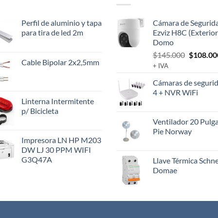
Perfil de aluminio y tapa
Cámara de Segurid
para tira de led 2m
Ezviz H8C (Exterior
Domo
El
$
145.000
$
108.00
Cable Bipolar 2x2,5mm
precio
+ IVA
original
Cámaras de segurid
era:
4 + NVR WiFi
$145.00
Linterna Intermitente
p/ Bicicleta
Ventilador 20 Pulg
Pie Norway
Impresora LN HP M203
DW LJ 30 PPM WIFI
G3Q47A
Llave Térmica Schn
Domae