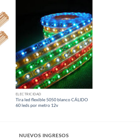
dir
Añadir
la
a la
a de
lista de
eos
deseos
ELECTRICIDAD
Tira led flexible 5050 blanco CÁLIDO
60 leds por metro 12v
NUEVOS INGRESOS