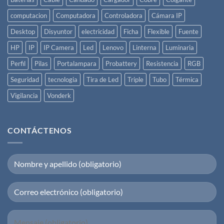
computacion
Computadora
Controladora
Cámara IP
Desktop
Disyuntor
electricidad
Ficha
Flexible
Fuente
HP
IP
IP Camera
Led
Lenovo
Linterna
Luminaria
Perfil
Pilas
Portalampara
Probattery
Resistencia
RGB
Seguridad
tecnologia
Tira de Led
Triple
Tubo
Térmica
Vigilancia
Vonderk
CONTÁCTENOS