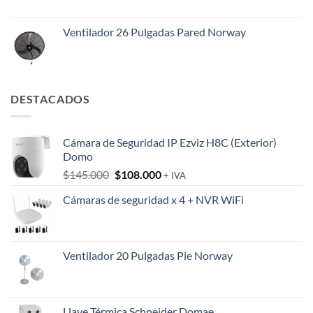
Ventilador 26 Pulgadas Pared Norway
DESTACADOS
Cámara de Seguridad IP Ezviz H8C (Exterior)
Domo
El
El
$
145.000
$
108.000
+ IVA
precio
precio
Cámaras de seguridad x 4 + NVR WiFi
original
actual
era:
es:
$145.000.
$108.000.
Ventilador 20 Pulgadas Pie Norway
Llave Térmica Schneider Domae