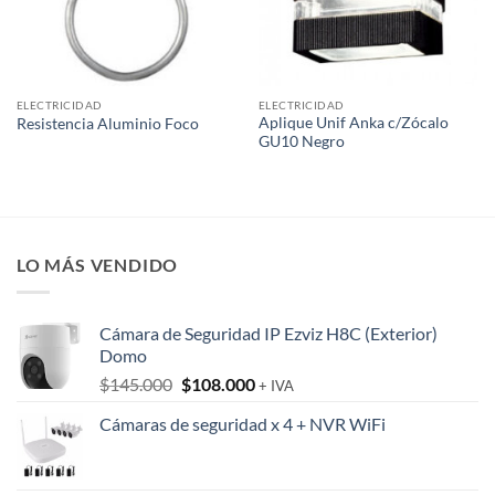
ELECTRICIDAD
ELECTRICIDAD
Aplique Unif Anka c/Zócalo
Resistencia Aluminio Foco
GU10 Negro
LO MÁS VENDIDO
Cámara de Seguridad IP Ezviz H8C (Exterior)
Domo
El
El
$
145.000
$
108.000
+ IVA
precio
precio
Cámaras de seguridad x 4 + NVR WiFi
original
actual
era:
es:
$145.000.
$108.000.