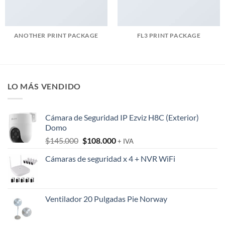
ANOTHER PRINT PACKAGE
FL3 PRINT PACKAGE
LO MÁS VENDIDO
Cámara de Seguridad IP Ezviz H8C (Exterior)
Domo
El
El
$
145.000
$
108.000
+ IVA
precio
precio
Cámaras de seguridad x 4 + NVR WiFi
original
actual
era:
es:
$145.000.
$108.000.
Ventilador 20 Pulgadas Pie Norway