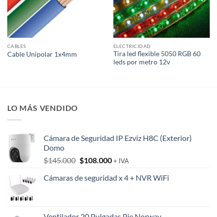
CABLES
ELECTRICIDAD
Tira led flexible 5050 RGB 60
Cable Unipolar 1x4mm
leds por metro 12v
LO MÁS VENDIDO
Cámara de Seguridad IP Ezviz H8C (Exterior)
Domo
El
El
$
145.000
$
108.000
+ IVA
precio
precio
Cámaras de seguridad x 4 + NVR WiFi
original
actual
era:
es:
$145.000.
$108.000.
Ventilador 20 Pulgadas Pie Norway