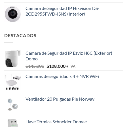
Cámara de Seguridad IP Hikvision DS-
2CD2955FWD-ISNS (Interior)
DESTACADOS
Cámara de Seguridad IP Ezviz H8C (Exterior)
Domo
El
El
$
145.000
$
108.000
+ IVA
precio
precio
Cámaras de seguridad x 4 + NVR WiFi
original
actual
era:
es:
$145.000.
$108.000.
Ventilador 20 Pulgadas Pie Norway
Llave Térmica Schneider Domae