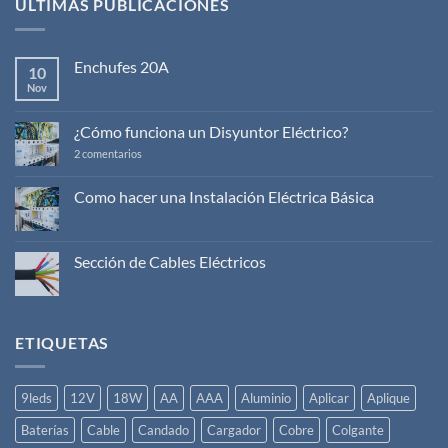
ÚLTIMAS PUBLICACIONES
Enchufes 20A
10
Nov
No
hay
comentarios
en
¿Cómo funciona un Disyuntor Eléctrico?
Enchufes
20A
en
2 comentarios
¿Cómo
funciona
un
Como hacer una Instalación Eléctrica Básica
Disyuntor
No
Eléctrico?
hay
comentarios
en
Sección de Cables Eléctricos
Como
hacer
No
una
hay
Instalación
comentarios
Eléctrica
en
Básica
Sección
ETIQUETAS
de
Cables
Eléctricos
9leds
12V
18W
AA
AAA
Aluminio
Aplicar
Aplique
Baterías
Cable
Candado
Cargador
Cobre
Colgante