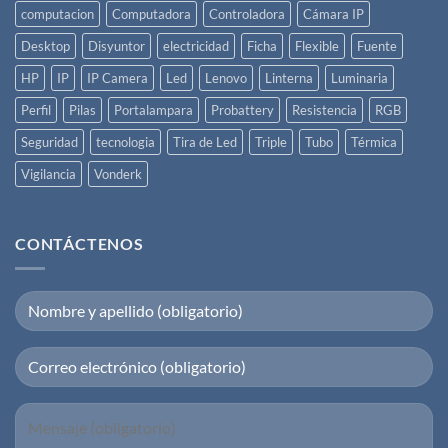
computacion
Computadora
Controladora
Cámara IP
Desktop
Disyuntor
electricidad
Ficha
Flexible
Fuente
HP
IP
IP Camera
Led
Lenovo
Linterna
Luminaria
Perfil
Pilas
Portalampara
Probattery
Resistencia
RGB
Seguridad
tecnologia
Tira de Led
Triple
Tubo
Térmica
Vigilancia
Vonderk
CONTÁCTENOS