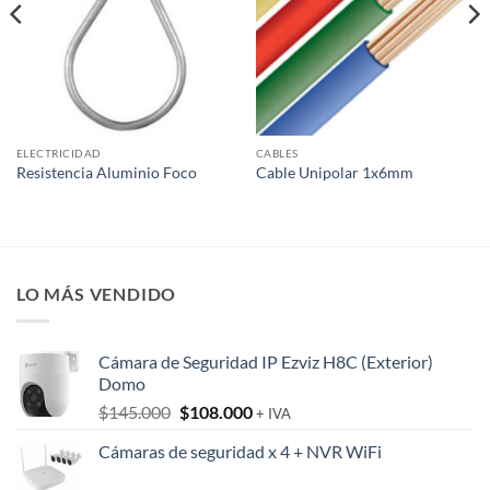
ELECTRICIDAD
CABLES
Resistencia Aluminio Foco
Cable Unipolar 1x6mm
LO MÁS VENDIDO
Cámara de Seguridad IP Ezviz H8C (Exterior)
Domo
El
El
$
145.000
$
108.000
+ IVA
precio
precio
Cámaras de seguridad x 4 + NVR WiFi
original
actual
era:
es: