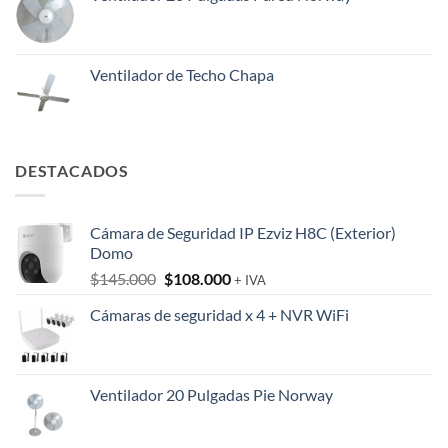
Ventilador de Techo Chapa
DESTACADOS
Cámara de Seguridad IP Ezviz H8C (Exterior)
Domo
El
El
$
145.000
$
108.000
+ IVA
precio
precio
Cámaras de seguridad x 4 + NVR WiFi
original
actual
era:
es:
$145.000.
$108.000.
Ventilador 20 Pulgadas Pie Norway