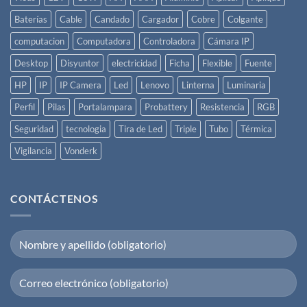
Baterías
Cable
Candado
Cargador
Cobre
Colgante
computacion
Computadora
Controladora
Cámara IP
Desktop
Disyuntor
electricidad
Ficha
Flexible
Fuente
HP
IP
IP Camera
Led
Lenovo
Linterna
Luminaria
Perfil
Pilas
Portalampara
Probattery
Resistencia
RGB
Seguridad
tecnologia
Tira de Led
Triple
Tubo
Térmica
Vigilancia
Vonderk
CONTÁCTENOS