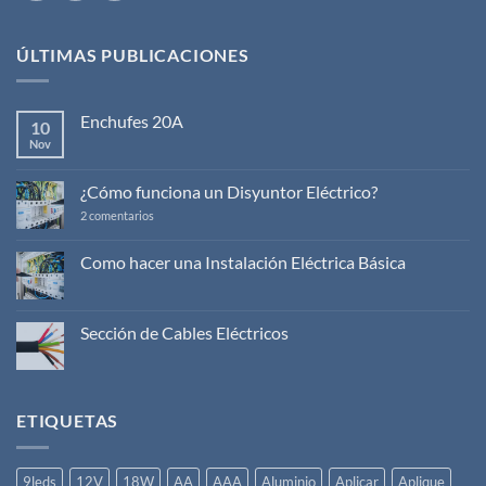
ÚLTIMAS PUBLICACIONES
Enchufes 20A
10
Nov
No
hay
comentarios
en
¿Cómo funciona un Disyuntor Eléctrico?
Enchufes
20A
en
2 comentarios
¿Cómo
funciona
un
Como hacer una Instalación Eléctrica Básica
Disyuntor
No
Eléctrico?
hay
comentarios
en
Sección de Cables Eléctricos
Como
hacer
No
una
hay
Instalación
comentarios
Eléctrica
en
Básica
Sección
ETIQUETAS
de
Cables
Eléctricos
9leds
12V
18W
AA
AAA
Aluminio
Aplicar
Aplique