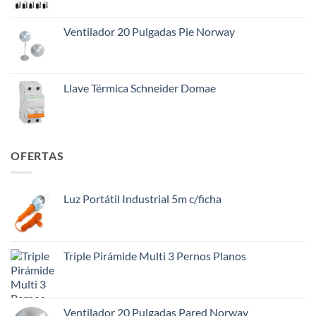
$145.000.
$108.000.
Ventilador 20 Pulgadas Pie Norway
Llave Térmica Schneider Domae
OFERTAS
Luz Portátil Industrial 5m c/ficha
Triple Pirámide Multi 3 Pernos Planos
Ventilador 20 Pulgadas Pared Norway