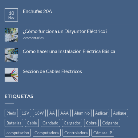
Enchufes 20A
10
Nov
No
hay
comentarios
en
¿Cómo funciona un Disyuntor Eléctrico?
Enchufes
20A
en
2 comentarios
¿Cómo
funciona
un
Como hacer una Instalación Eléctrica Básica
Disyuntor
No
Eléctrico?
hay
comentarios
en
Sección de Cables Eléctricos
Como
hacer
No
una
hay
Instalación
comentarios
Eléctrica
en
Básica
Sección
ETIQUETAS
de
Cables
Eléctricos
9leds
12V
18W
AA
AAA
Aluminio
Aplicar
Aplique
Baterías
Cable
Candado
Cargador
Cobre
Colgante
computacion
Computadora
Controladora
Cámara IP