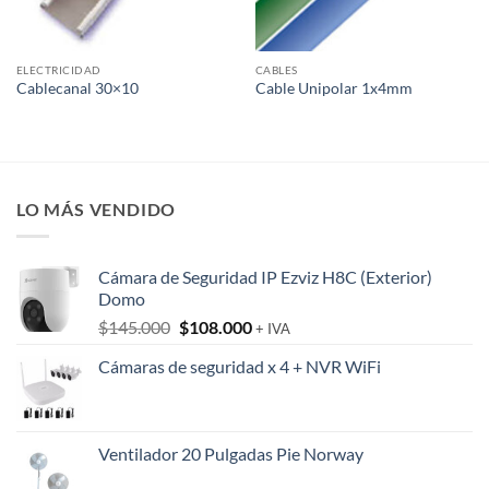
ELECTRICIDAD
CABLES
Cablecanal 30×10
Cable Unipolar 1x4mm
LO MÁS VENDIDO
Cámara de Seguridad IP Ezviz H8C (Exterior)
Domo
El
El
$
145.000
$
108.000
+ IVA
precio
precio
Cámaras de seguridad x 4 + NVR WiFi
original
actual
era:
es:
$145.000.
$108.000.
Ventilador 20 Pulgadas Pie Norway