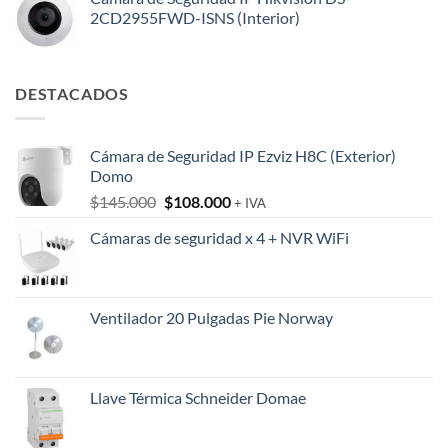
2CD2955FWD-ISNS (Interior)
DESTACADOS
Cámara de Seguridad IP Ezviz H8C (Exterior)
Domo
El
El
$
145.000
$
108.000
+ IVA
precio
precio
Cámaras de seguridad x 4 + NVR WiFi
original
actual
era:
es:
$145.000.
$108.000.
Ventilador 20 Pulgadas Pie Norway
Llave Térmica Schneider Domae