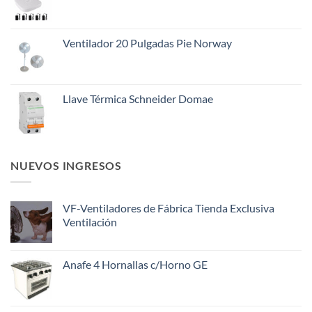
era:
es:
$145.000.
$108.000.
Ventilador 20 Pulgadas Pie Norway
Llave Térmica Schneider Domae
NUEVOS INGRESOS
VF-Ventiladores de Fábrica Tienda Exclusiva
Ventilación
Anafe 4 Hornallas c/Horno GE