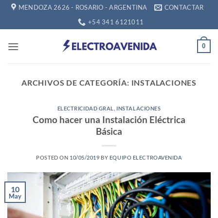
Saltar
MENDOZA 2626 - ROSARIO - ARGENTINA
CONTACTAR
al
+54 341 6121011
contenido
0
ARCHIVOS DE CATEGORÍA:
INSTALACIONES
ELECTRICIDAD GRAL
,
INSTALACIONES
Como hacer una Instalación Eléctrica
Básica
POSTED ON
10/05/2019
BY
EQUIPO ELECTROAVENIDA
10
May