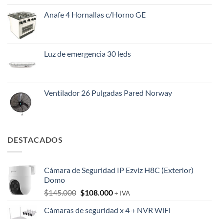
Anafe 4 Hornallas c/Horno GE
Luz de emergencia 30 leds
Ventilador 26 Pulgadas Pared Norway
DESTACADOS
Cámara de Seguridad IP Ezviz H8C (Exterior)
Domo
El
El
$
145.000
$
108.000
+ IVA
precio
precio
Cámaras de seguridad x 4 + NVR WiFi
original
actual