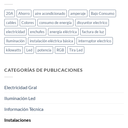
una
Instalación
Eléctrica
20A
Ahorro
aire acondicionado
amperaje
Bajo Consumo
Básica
cables
Colores
consumo de energía
disyuntor electrico
electricidad
enchufes
energía eléctrica
factura de luz
Iluminación
instalación eléctrica básica
interruptor electrico
kilowatts
Led
potencia
RGB
Tira Led
CATEGORÍAS DE PUBLICACIONES
Electricidad Gral
Iluminación Led
Información Técnica
Instalaciones