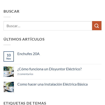
BUSCAR
ÚLTIMOS ARTÍCULOS
Enchufes 20A
10
Nov
No
hay
comentarios
en
¿Cómo funciona un Disyuntor Eléctrico?
Enchufes
20A
en
2 comentarios
¿Cómo
funciona
un
Como hacer una Instalación Eléctrica Básica
Disyuntor
No
Eléctrico?
hay
comentarios
en
Como
ETIQUETAS DE TEMAS
hacer