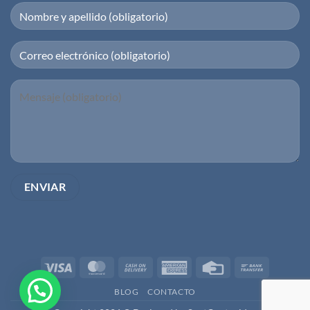
Visa
MasterCard
Cash
American
Credit
Bank
On
Express
Card
Transfer
BLOG
CONTACTO
Delivery