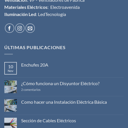
Materiales Eléctricos
:
Electroavenida
Iluminación Led
:
LedTecnología
ÚLTIMAS PUBLICACIONES
Enchufes 20A
10
Nov
No
hay
comentarios
en
¿Cómo funciona un Disyuntor Eléctrico?
Enchufes
20A
en
2 comentarios
¿Cómo
funciona
un
Como hacer una Instalación Eléctrica Básica
Disyuntor
No
Eléctrico?
hay
comentarios
en
Sección de Cables Eléctricos
Como
hacer
No