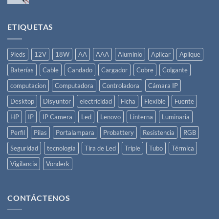
una
hay
Instalación
comentarios
Eléctrica
en
Básica
Sección
ETIQUETAS
de
Cables
Eléctricos
9leds
12V
18W
AA
AAA
Aluminio
Aplicar
Aplique
Baterías
Cable
Candado
Cargador
Cobre
Colgante
computacion
Computadora
Controladora
Cámara IP
Desktop
Disyuntor
electricidad
Ficha
Flexible
Fuente
HP
IP
IP Camera
Led
Lenovo
Linterna
Luminaria
Perfil
Pilas
Portalampara
Probattery
Resistencia
RGB
Seguridad
tecnologia
Tira de Led
Triple
Tubo
Térmica
Vigilancia
Vonderk
CONTÁCTENOS