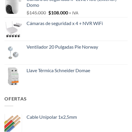
Domo
El
El
$
145.000
$
108.000
+ IVA
precio
precio
Cámaras de seguridad x 4 + NVR WiFi
original
actual
era:
es:
$145.000.
$108.000.
Ventilador 20 Pulgadas Pie Norway
Llave Térmica Schneider Domae
OFERTAS
Cable Unipolar 1x2,5mm