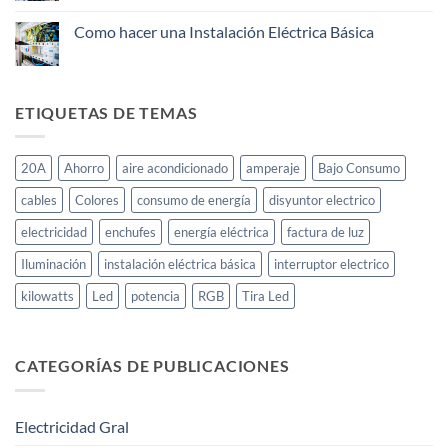
¿Cómo
funciona
un
Como hacer una Instalación Eléctrica Básica
Disyuntor
No
Eléctrico?
hay
comentarios
en
Como
ETIQUETAS DE TEMAS
hacer
una
Instalación
Eléctrica
20A
Ahorro
aire acondicionado
amperaje
Bajo Consumo
Básica
cables
Colores
consumo de energía
disyuntor electrico
electricidad
enchufes
energía eléctrica
factura de luz
Iluminación
instalación eléctrica básica
interruptor electrico
kilowatts
Led
potencia
RGB
Tira Led
CATEGORÍAS DE PUBLICACIONES
Electricidad Gral