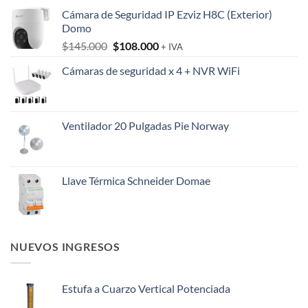
Cámara de Seguridad IP Ezviz H8C (Exterior)
Domo
El
El
$
145.000
$
108.000
+ IVA
precio
precio
Cámaras de seguridad x 4 + NVR WiFi
original
actual
era:
es:
$145.000.
$108.000.
Ventilador 20 Pulgadas Pie Norway
Llave Térmica Schneider Domae
NUEVOS INGRESOS
Estufa a Cuarzo Vertical Potenciada