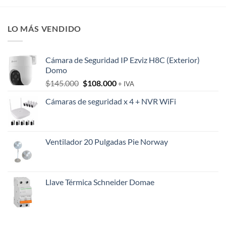
LO MÁS VENDIDO
Cámara de Seguridad IP Ezviz H8C (Exterior)
Domo
El
El
$
145.000
$
108.000
+ IVA
precio
precio
Cámaras de seguridad x 4 + NVR WiFi
original
actual
era:
es:
$145.000.
$108.000.
Ventilador 20 Pulgadas Pie Norway
Llave Térmica Schneider Domae