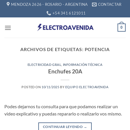
Saltar
MENDOZA 2626 - ROSARIO - ARGENTINA
CONTACTAR
al
+54 341 6121011
contenido
0
ARCHIVOS DE ETIQUETAS:
POTENCIA
ELECTRICIDAD GRAL
,
INFORMACIÓN TÉCNICA
Enchufes 20A
POSTED ON
10/11/2025
BY
EQUIPO ELECTROAVENIDA
Podes dejarnos tu consulta para que podamos realizar un
video explicativo y puedas repararlo o realizarlo vos mismo.
CONTINUAR LEYENDO
→