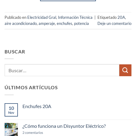
Publicado en
Electricidad Gral
,
Información Técnica
|
Etiquetado
20A
,
aire acondicionado
,
amperaje
,
enchufes
,
potencia
Deje un comentario
BUSCAR
ÚLTIMOS ARTÍCULOS
Enchufes 20A
10
Nov
No
hay
comentarios
en
¿Cómo funciona un Disyuntor Eléctrico?
Enchufes
20A
en
2 comentarios