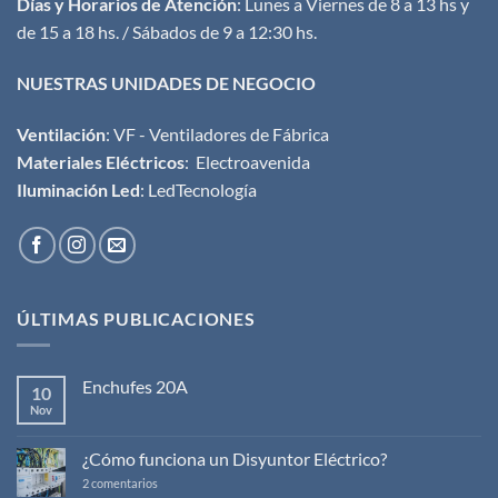
Días y Horarios de Atención
: Lunes a Viernes de 8 a 13 hs y
de 15 a 18 hs. / Sábados de 9 a 12:30 hs.
NUESTRAS UNIDADES DE NEGOCIO
Ventilación
:
VF - Ventiladores de Fábrica
Materiales Eléctricos
:
Electroavenida
Iluminación Led
:
LedTecnología
ÚLTIMAS PUBLICACIONES
Enchufes 20A
10
Nov
No
hay
comentarios
en
¿Cómo funciona un Disyuntor Eléctrico?
Enchufes
20A
en
2 comentarios
¿Cómo