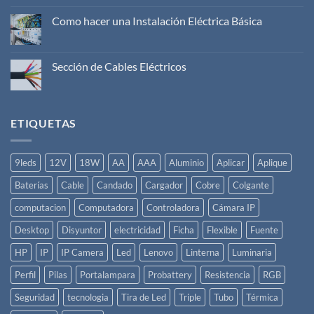
funciona
un
Como hacer una Instalación Eléctrica Básica
Disyuntor
No
Eléctrico?
hay
comentarios
en
Sección de Cables Eléctricos
Como
hacer
No
una
hay
Instalación
comentarios
Eléctrica
en
Básica
Sección
ETIQUETAS
de
Cables
Eléctricos
9leds
12V
18W
AA
AAA
Aluminio
Aplicar
Aplique
Baterías
Cable
Candado
Cargador
Cobre
Colgante
computacion
Computadora
Controladora
Cámara IP
Desktop
Disyuntor
electricidad
Ficha
Flexible
Fuente
HP
IP
IP Camera
Led
Lenovo
Linterna
Luminaria
Perfil
Pilas
Portalampara
Probattery
Resistencia
RGB
Seguridad
tecnologia
Tira de Led
Triple
Tubo
Térmica