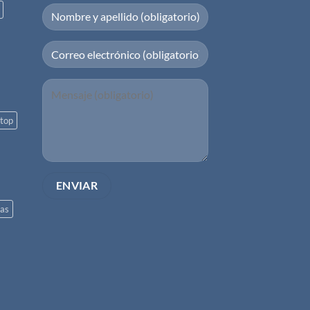
top
las