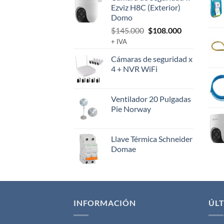
Ezviz H8C (Exterior)
Domo
El
El
$
145.000
$
108.000
precio
precio
+ IVA
original
actual
Cámaras de seguridad x
era:
es:
4 + NVR WiFi
$145.000.
$108.000.
Ventilador 20 Pulgadas
Pie Norway
Llave Térmica Schneider
Domae
INFORMACIÓN
ÚLT