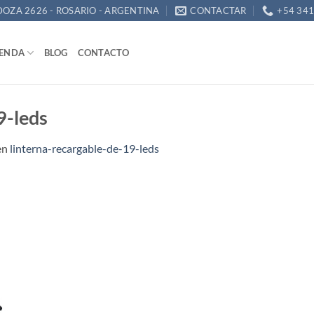
OZA 2626 - ROSARIO - ARGENTINA
CONTACTAR
+54 34
IENDA
BLOG
CONTACTO
9-leds
en
linterna-recargable-de-19-leds