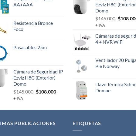
AA+AAA
Ezviz H8C (Exterior
Domo
El
$
145.000
$
108.00
Resistencia Bronce
precio
+ IVA
Foco
original
Cámaras de segurid
era:
4 + NVR WiFi
$145.00
Pasacables 25m
Ventilador 20 Pulg
Pie Norway
Cámara de Seguridad IP
Ezviz H8C (Exterior)
Domo
Llave Térmica Schn
Domae
El
El
$
145.000
$
108.000
precio
precio
+ IVA
original
actual
era:
es:
$145.000.
$108.000.
IMAS PUBLICACIONES
ETIQUETAS