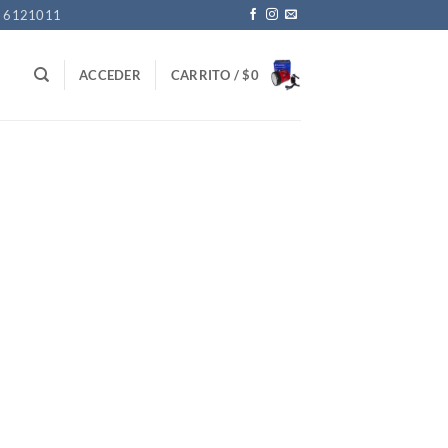
1 6121011
ACCEDER
CARRITO /
$
0