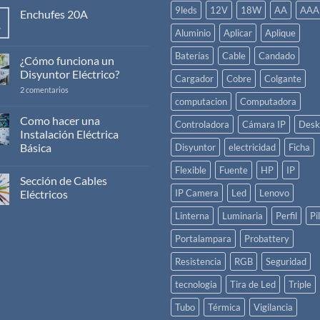
9leds
12V
18W
AA
AAA
Enchufes 20A
v
No
Aluminio
Aplicar
Aplique
hay
comentarios
Baterías
Cable
Candado
en
¿Cómo funciona un
Enchufes
Disyuntor Eléctrico?
20A
Cargador
Cobre
Colgante
en
2 comentarios
¿Cómo
computacion
Computadora
funciona
un
Como hacer una
Controladora
Cámara IP
Desk
Disyuntor
Instalación Eléctrica
Eléctrico?
Básica
Disyuntor
electricidad
Ficha
No
Flexible
Fuente
HP
IP
hay
Sección de Cables
comentarios
en
Eléctricos
IP Camera
Led
Lenovo
Como
hacer
No
Linterna
Luminaria
Perfil
Pi
una
hay
Instalación
comentarios
Eléctrica
en
Portalampara
Probattery
Básica
Sección
de
Resistencia
RGB
Seguridad
Cables
Eléctricos
tecnologia
Tira de Led
Triple
Tubo
Térmica
Vigilancia