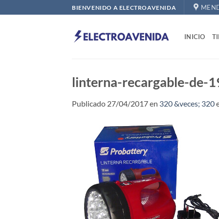
Saltar
MEND
BIENVENIDO A ELECTROAVENIDA
al
contenido
INICIO
T
linterna-recargable-de-1
Publicado
27/04/2017
en
320 &veces; 320