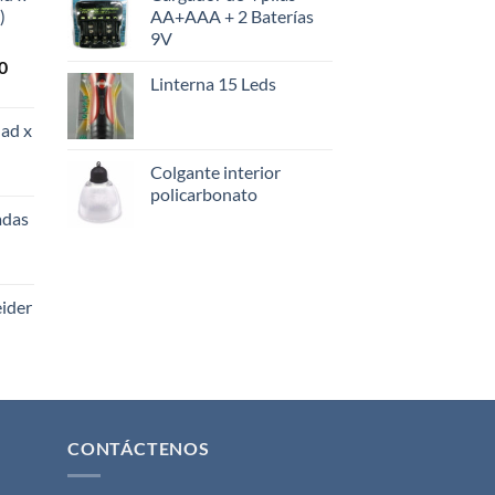
)
AA+AAA + 2 Baterías
9V
El
0
Linterna 15 Leds
precio
actual
ad x
es:
0.
$108.000.
Colgante interior
policarbonato
adas
eider
CONTÁCTENOS